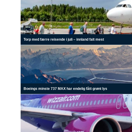
Torp med færre reisende i juli – innland falt mest
Boeings minste 737 MAX har endelig fått grønt lys