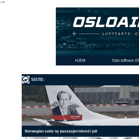
-->
HJEM
Oslo lufthavn (
SISTE:
Norwegian satte ny passasjerrekord i juli