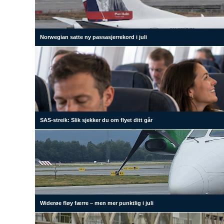
Norwegian satte ny passasjerrekord i juli
SAS-streik: Slik sjekker du om flyet ditt går
Widerøe fløy færre – men mer punktlig i juli