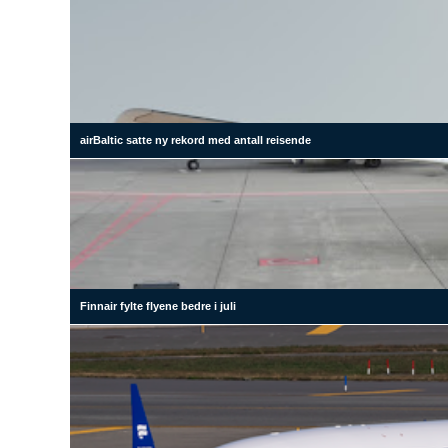
airBaltic satte ny rekord med antall reisende
Finnair fylte flyene bedre i juli