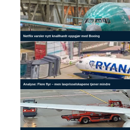
Netflix varsler nytt knallhardt oppgjør med Boeing
Analyse: Flere flyr – men lavprisselskapene tjener mindre