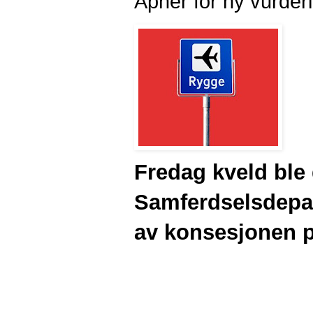
Åpner for ny vurder
Fredag kveld ble d
Samferdselsdepar
av konsesjonen p