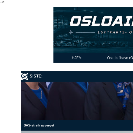
-->
HJEM
Oslo lufthavn (
SISTE:
SAS-streik avverget