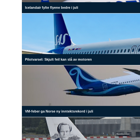
Icelandair fylte flyene bedre i juli
Pilotvarsel: Skjult feil kan slå av motoren
VM-feber ga Norse ny inntektsrekord i juli