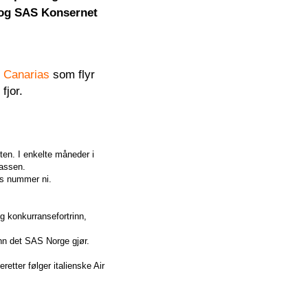
 og SAS Konsernet
r Canarias
som flyr
fjor.
ten. I enkelte måneder i
lassen.
ass nummer ni.
g konkurransefortrinn,
enn det SAS Norge gjør.
retter følger italienske Air