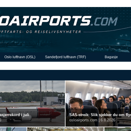
Oslo lufthavn (OSL)
Sandefjord lufthavn (TRF)
Bagasje
sjerrekord i juli
SAS-streik: Slik sjekker du om flye
6
osloairports.com
|
6.8.2026