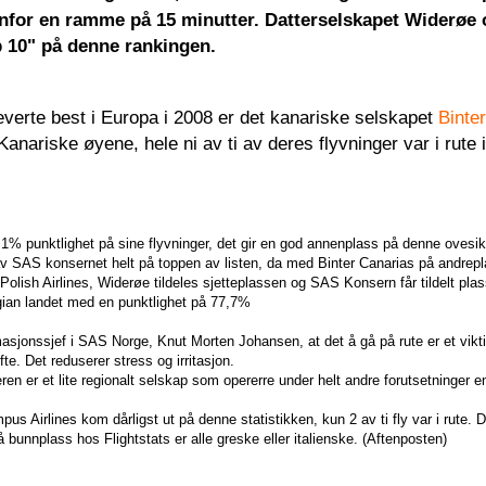
enfor en ramme på 15 minutter. Datterselskapet Widerøe
p 10" på denne rankingen.
verte best i Europa i 2008 er det kanariske selskapet
Binte
anariske øyene, hele ni av ti av deres flyvninger var i rute i 
1% punktlighet på sine flyvninger, det gir en god annenplass på denne ovesik
av SAS konsernet helt på toppen av listen, da med Binter Canarias på andrep
 Polish Airlines, Widerøe tildeles sjetteplassen og SAS Konsern får tildelt pl
ian landet med en punktlighet på 77,7%
asjonssjef i SAS Norge, Knut Morten Johansen, at det å gå på rute er et vikti
fte. Det reduserer stress og irritasjon.
en er et lite regionalt selskap som opererre under helt andre forutsetninger 
s Airlines kom dårligst ut på denne statistikken, kun 2 av ti fly var i rute. De
 bunnplass hos Flightstats er alle greske eller italienske. (Aftenposten)