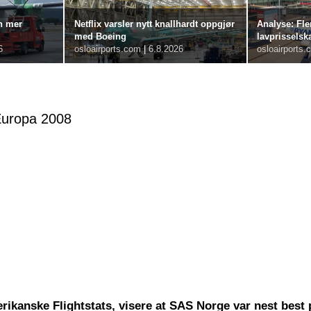
n mer
Netflix varsler nytt knallhardt oppgjør
Analyse: Fle
med Boeing
lavprisselsk
6
osloairports.com
|
6.8.2026
osloairports.
Europa 2008
merikanske Flightstats, visere at SAS Norge var nest best 