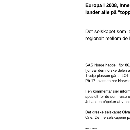
Europa i 2008, inn
lander alle på "top
Det selskapet som le
regionalt mellom de K
SAS Norge hadde i fjor 86.
fjor var den norske delen 
Tredje plassen går til LOT
På 17. plassen har Norweg
I en kommentar sier inform
spesielt for de som reise o
Johansen påpeker at vinner
Det greske selskapet Olympu
One. De fire selskapene på
annonse