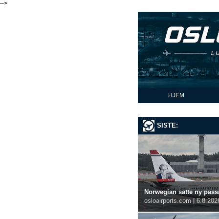
-->
HJEM
SISTE:
Norwegian satte ny passa
osloairports.com
|
6.8.202