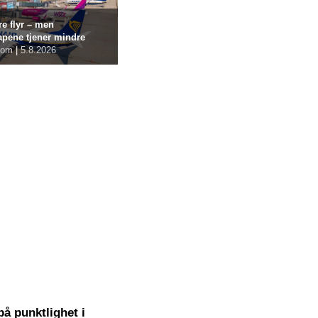
re flyr – men
apene tjener mindre
com
|
5.8.2026
på punktlighet i