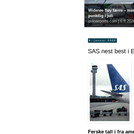
Widerøe fløy færre – me
punktlig i juli
osloairports.com
|
6.8.202
5. januar 2009
SAS nest best i 
Ferske tall i fra a