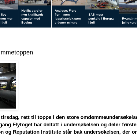
Netflix varsler
Analyse: Flere
 fløy
nytt knallhardt
flyr – men
SAS mest
 men mer
oppgjør med
lavprisselskapen
punktlig i Europa
Ryanair 
i juli
Boeing
e tjener mindre
i juli
julirekord
dømmetoppen
g, tirsdag, rett til topps i den store omdømmeundersøkel
 gang Flytoget har deltatt i undersøkelsen og deler førs
n og Reputation Institute står bak undersøkelsen, der 