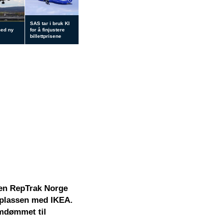
SAS tar i bruk KI
med ny
for å finjustere
billettprisene
sen RepTrak Norge
teplassen med IKEA.
omdømmet til