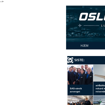
-->
HJEM
SISTE:
airBalti
SAS-streik
rekord 
avverget
reisend