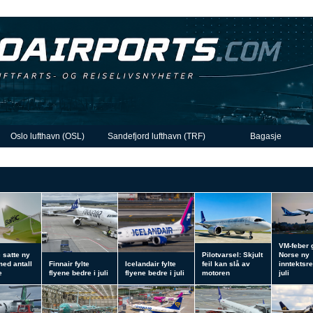
Oslo lufthavn (OSL)
Sandefjord lufthavn (TRF)
Bagasje
VM-feber 
c satte ny
Pilotvarsel: Skjult
Norse ny
med antall
Finnair fylte
Icelandair fylte
feil kan slå av
inntektsre
e
flyene bedre i juli
flyene bedre i juli
motoren
juli