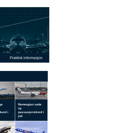
Praktisk informasjon
ga
Norwegian satte
ny
kord i
passasjerrekord i
juli