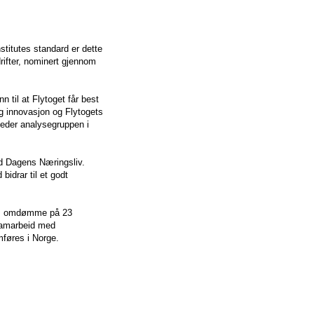
stitutes standard er dette
ifter, nominert gjennom
 til at Flytoget får best
og innovasjon og Flytogets
leder analysegruppen i
ed Dagens Næringsliv.
bidrar til et godt
ers omdømme på 23
 samarbeid med
føres i Norge.