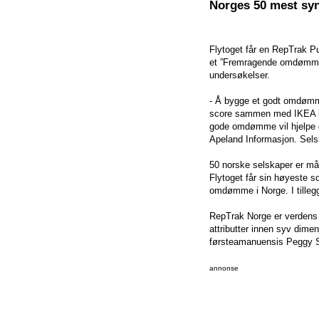
Norges 50 mest syn
Flytoget får en RepTrak Pul
et ”Fremragende omdømme”.
undersøkelser.
- Å bygge et godt omdømme 
score sammen med IKEA i år
gode omdømme vil hjelpe d
Apeland Informasjon. Selsk
50 norske selskaper er mål
Flytoget får sin høyeste sc
omdømme i Norge. I tilleg
RepTrak Norge er verdens
attributter innen syv dime
førsteamanuensis Peggy S
annonse