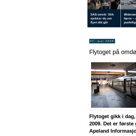
SAS-streik: Slik
Widerøe
sjekker du om
færre –
flyet ditt går
punktlig 
27. mai 2009
Flytoget på om
Flytoget gikk i da
2009. Det er første
Apeland Informasjo