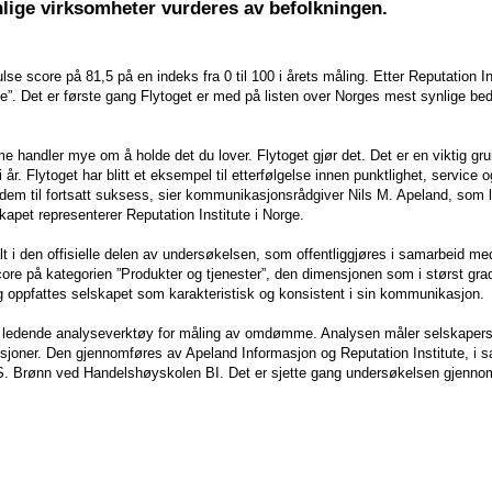
lige virksomheter vurderes av befolkningen.
se score på 81,5 på en indeks fra 0 til 100 i årets måling. Etter Reputation In
 Det er første gang Flytoget er med på listen over Norges mest synlige bedr
handler mye om å holde det du lover. Flytoget gjør det. Det er en viktig grunn
. Flytoget har blitt et eksempel til etterfølgelse innen punktlighet, service 
em til fortsatt suksess, sier kommunikasjonsrådgiver Nils M. Apeland, som 
apet representerer Reputation Institute i Norge.
t i den offisielle delen av undersøkelsen, som offentliggjøres i samarbeid m
ore på kategorien ”Produkter og tjenester”, den dimensjonen som i størst grad 
g oppfattes selskapet som karakteristisk og konsistent i sin kommunikasjon.
 ledende analyseverktøy for måling av omdømme. Analysen måler selskap
nsjoner. Den gjennomføres av Apeland Informasjon og Reputation Institute, i
. Brønn ved Handelshøyskolen BI. Det er sjette gang undersøkelsen gjennom