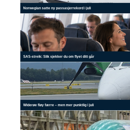
Norwegian satte ny passasjerrekord i juli
SAS-streik: Slik sjekker du om flyet ditt går
Widerøe fløy færre – men mer punktlig i juli