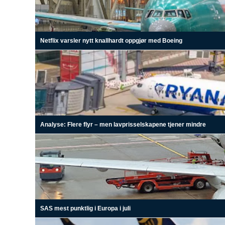
Netflix varsler nytt knallhardt oppgjør med Boeing
Analyse: Flere flyr – men lavprisselskapene tjener mindre
SAS mest punktlig i Europa i juli