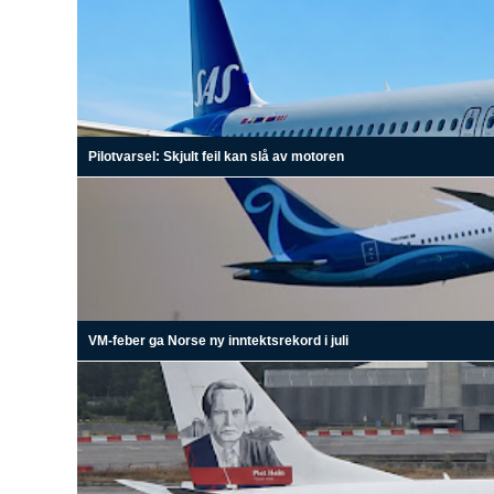
Pilotvarsel: Skjult feil kan slå av motoren
VM-feber ga Norse ny inntektsrekord i juli