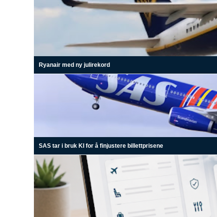
Ryanair med ny julirekord
SAS tar i bruk KI for å finjustere billettprisene