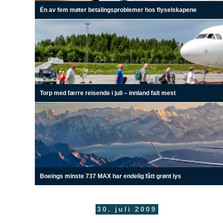
Én av fem møter betalingsproblemer hos flyselskapene
Torp med færre reisende i juli – innland falt mest
Boeings minste 737 MAX har endelig fått grønt lys
30. juli 2009