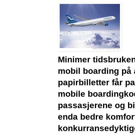
Minimer tidsbruken 
mobil boarding på a
papirbilletter får 
mobile boardingkod
passasjerene og bill
enda bedre komfort 
konkurransedyktige