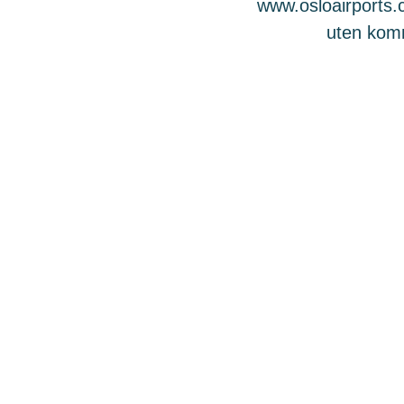
www.osloairports.c
uten komme