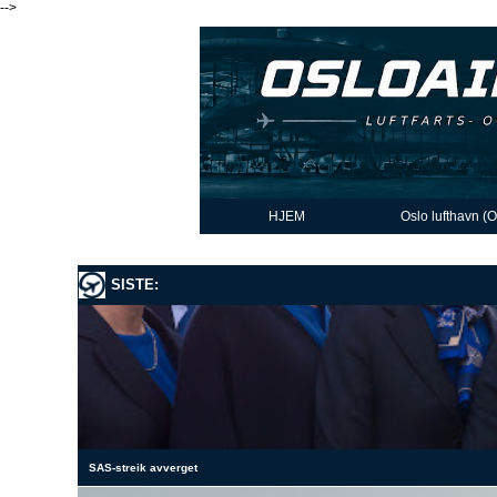
-->
HJEM
Oslo lufthavn (
SISTE:
SAS-streik avverget