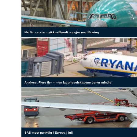
Netflix varsler nytt knallhardt oppgjør med Boeing
Analyse: Flere flyr – men lavprisselskapene tjener mindre
SAS mest punktlig i Europa i juli