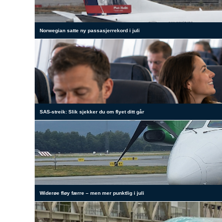
Norwegian satte ny passasjerrekord i juli
SAS-streik: Slik sjekker du om flyet ditt går
Widerøe fløy færre – men mer punktlig i juli