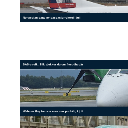
Norwegian satte ny passasjerrekord i juli
SAS-streik: Slik sjekker du om flyet ditt går
Widerøe fløy færre – men mer punktlig i juli