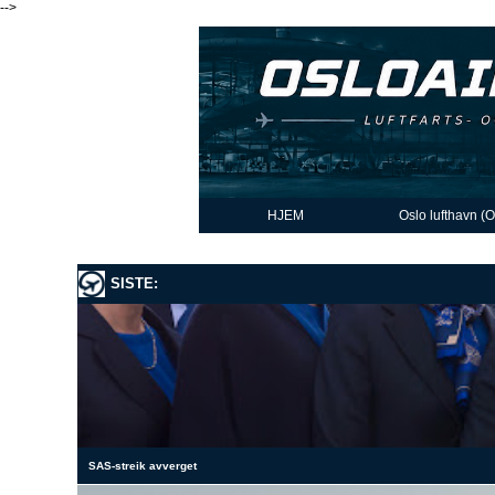
-->
HJEM
Oslo lufthavn (
SISTE:
SAS-streik avverget