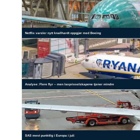
Netflix varsler nytt knallhardt oppgjør med Boeing
Analyse: Flere flyr – men lavprisselskapene tjener mindre
SAS mest punktlig i Europa i juli