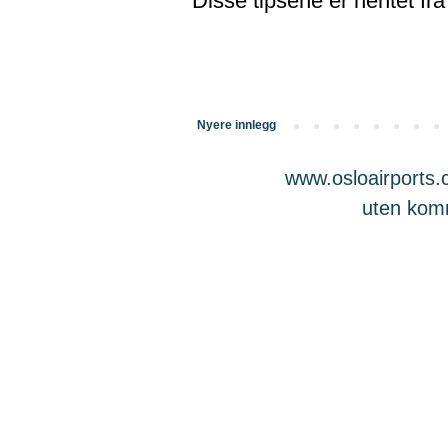
Disse tipsene er hentet fr
Nyere innlegg
www.osloairports.c
uten komme