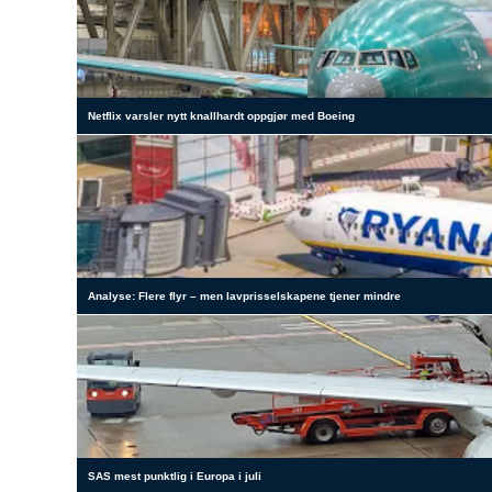
Netflix varsler nytt knallhardt oppgjør med Boeing
Analyse: Flere flyr – men lavprisselskapene tjener mindre
SAS mest punktlig i Europa i juli