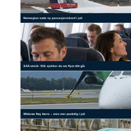
Norwegian satte ny passasjerrekord i juli
SAS-streik: Slik sjekker du om flyet ditt går
Widerøe fløy færre – men mer punktlig i juli