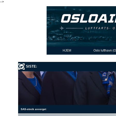
-->
HJEM
Oslo lufthavn (
SISTE:
SAS-streik avverget