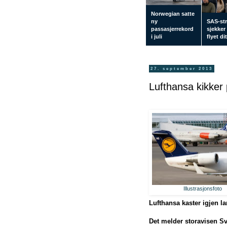
Norwegian satte
ny
SAS-str
passasjerrekord
sjekker
i juli
flyet di
27. september 2013
Lufthansa kikker
Illustrasjonsfoto
Lufthansa kaster igjen la
Det melder storavisen S