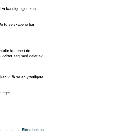
t vi kanskje igjen kan
De to selskapene har
talte kuttene i de
 kvittet seg med deler av
an vi få se en ytterligere
steget.
Eldre innlegg