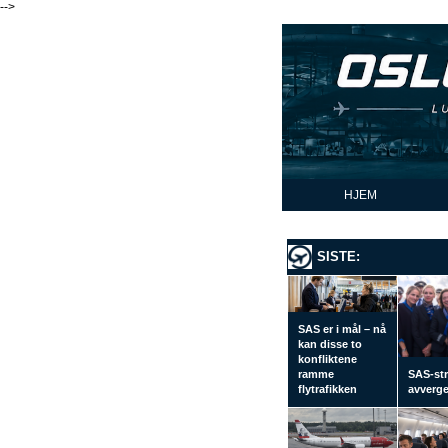
-->
HJEM
SISTE:
SAS er i mål – nå
kan disse to
konfliktene
ramme
SAS-str
flytrafikken
avverge