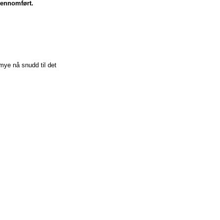
jennomført.
mye nå snudd til det