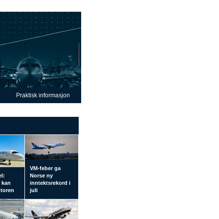
Praktisk informasjon
VM-feber ga
el:
Norse ny
l kan
inntektsrekord i
otoren
juli