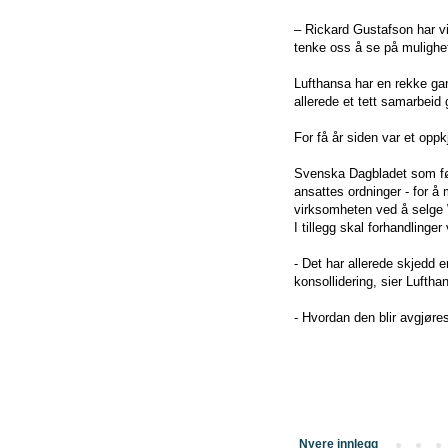
– Rickard Gustafson har vi
tenke oss å se på mulighe
Lufthansa har en rekke ga
allerede et tett samarbeid
For få år siden var et op
Svenska Dagbladet som før
ansattes ordninger - for å
virksomheten ved å selge
I tillegg skal forhandling
- Det har allerede skjedd 
konsollidering, sier Luftha
- Hvordan den blir avgjøre
Nyere innlegg