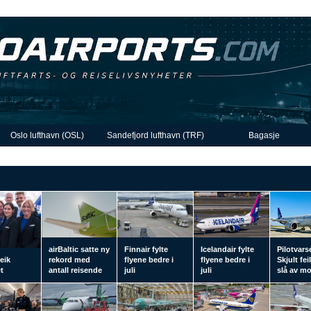
Oslo lufthavn (OSL)
Sandefjord lufthavn (TRF)
Bagasje
airBaltic satte ny
Finnair fylte
Icelandair fylte
Pilotvars
eik
rekord med
flyene bedre i
flyene bedre i
Skjult fei
t
antall reisende
juli
juli
slå av m