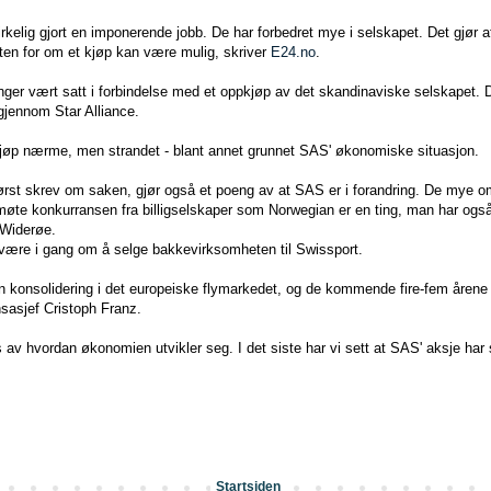
rkelig gjort en imponerende jobb. De har forbedret mye i selskapet. Det gjør a
ten for om et kjøp kan være mulig, skriver
E24.no
.
nger vært satt i forbindelse med et oppkjøp av det skandinaviske selskapet. 
 gjennom Star Alliance.
pkjøp nærme, men strandet - blant annet grunnet SAS' økonomiske situasjon.
st skrev om saken, gjør også et poeng av at SAS er i forandring. De mye om
 møte konkurransen fra billigselskaper som Norwegian er en ting, man har også
 Widerøe.
er være i gang om å selge bakkevirksomheten til Swissport.
en konsolidering i det europeiske flymarkedet, og de kommende fire-fem årene k
nsasjef Cristoph Franz.
s av hvordan økonomien utvikler seg. I det siste har vi sett at SAS' aksje har 
Startsiden