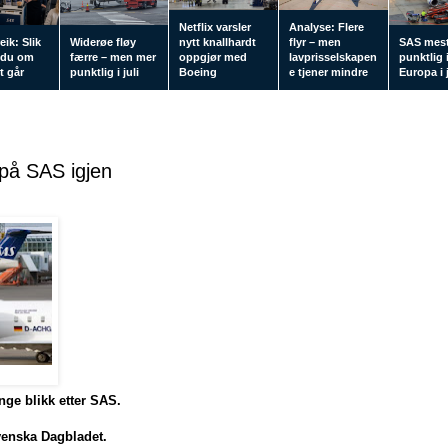
Netflix varsler
Analyse: Flere
eik: Slik
Widerøe fløy
nytt knallhardt
flyr – men
SAS mes
 du om
færre – men mer
oppgjør med
lavprisselskapen
punktlig 
tt går
punktlig i juli
Boeing
e tjener mindre
Europa i j
 på SAS igjen
nge blikk etter SAS.
venska Dagbladet.