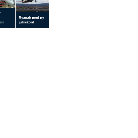
t
i
Ryanair med ny
uli
julirekord