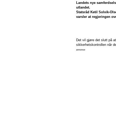
Landets nye samferdselsm
utlandet.
Statsråd Ketil Solvik-Ols
varsler at regjeringen ove
Det vil gjøre det slutt på
sikkerhetskontrollen når de
annonse