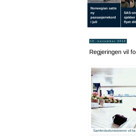
Norwegian satte
ny
SAS-str
passasjerrekord
sjekker
i juli
flyet di
12. november 2013
Regjeringen vil fo
Samferdselsministeren vil ha 