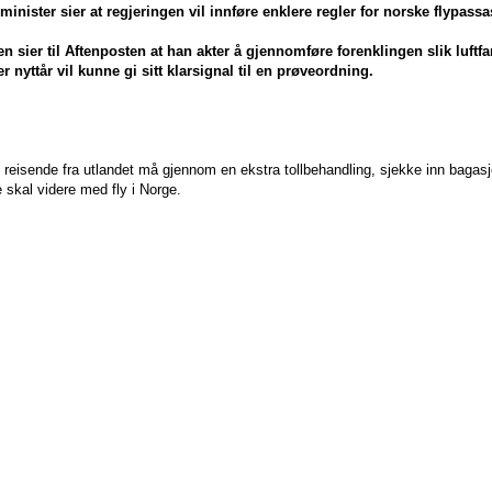
inister sier at regjeringen vil innføre enklere regler for norske flypas
en sier til Aftenposten at han akter å gjennomføre forenklingen slik luftf
r nyttår vil kunne gi sitt klarsignal til en prøveordning.
 at reisende fra utlandet må gjennom en ekstra tollbehandling, sjekke inn bagas
 skal videre med fly i Norge.