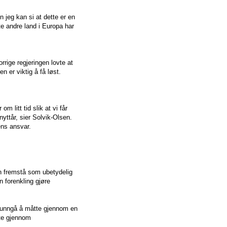
n jeg kan si at dette er en
e andre land i Europa har
rrige regjeringen lovte at
n er viktig å få løst.
m litt tid slik at vi får
nyttår, sier Solvik-Olsen.
ens ansvar.
an fremstå som ubetydelig
n forenkling gjøre
 å unngå å måtte gjennom en
tte gjennom