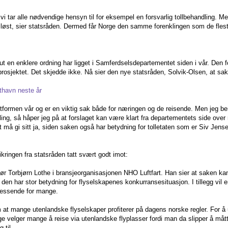
vi tar alle nødvendige hensyn til for eksempel en forsvarlig tollbehandling. Me
 løst, sier statsråden. Dermed får Norge den samme forenklingen som de flest
t en enklere ordning har ligget i Samferdselsdepartementet siden i vår. Den fo
rosjektet. Det skjedde ikke. Nå sier den nye statsråden, Solvik-Olsen, at sake
thavn neste år
attformen vår og er en viktig sak både for næringen og de reisende. Men jeg ber o
ing, så håper jeg på at forslaget kan være klart fra departementets side over 
å gi sitt ja, siden saken også har betydning for tolletaten som er Siv Jens
sikringen fra statsråden tatt svært godt imot:
rektør Torbjørn Lothe i bransjeorganisasjonen NHO Luftfart. Han sier at saken k
den har stor betydning for flyselskapenes konkurransesituasjon. I tillegg vil e
ressende for mange.
om at mange utenlandske flyselskaper profiterer på dagens norske regler. For
rge velger mange å reise via utenlandske flyplasser fordi man da slipper å må
 til.