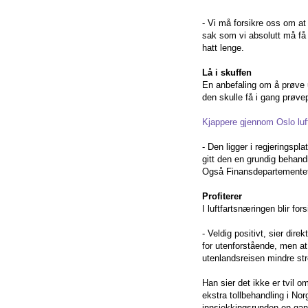
- Vi må forsikre oss om at 
sak som vi absolutt må få
hatt lenge.
Lå i skuffen
En anbefaling om å prøve u
den skulle få i gang prøvep
Kjappere gjennom Oslo luf
- Den ligger i regjeringspl
gitt den en grundig behandl
Også Finansdepartementet m
Profiterer
I luftfartsnæringen blir for
- Veldig positivt, sier di
for utenforstående, men at 
utenlandsreisen mindre st
Han sier det ikke er tvil 
ekstra tollbehandling i No
innsjekkingsrunden en gang