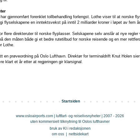
uter
r gjennomført forenklet tollbehandling forlengst. Lothe viser til at norske fly
 gi flyselskapene en inntektsvekst på inntil 2 milliarder kroner i løpet av fem år
or flere direkteruter til norske flyplasser. Selskapene selv anslår at nye regler 
g på den måten både gi et bedre rutetilbud for norske reisende og en mer rettfe
er Lothe.
t en prøveordning på Oslo Lufthavn. Direktør for terminaldrift Knut Holen sier 
e klart et år etter at regjeringen gir klarsignal.
Startsiden
www.osloairports.com | luftfart- og reiselivsnyheter | 2007 - 2026
uten kommersiell tilknytning til Oslos lufthavner
bruk av KI i redaksjonen
om oss
|
nettsidekart