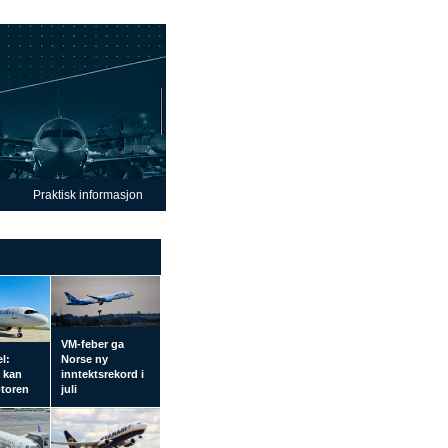
Praktisk informasjon
VM-feber ga
el:
Norse ny
l kan
inntektsrekord i
otoren
juli