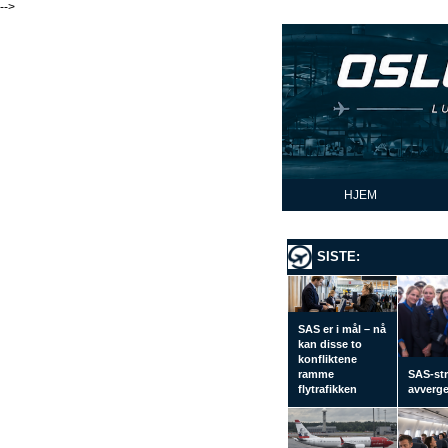
-->
HJEM
SISTE:
SAS er i mål – nå
kan disse to
konfliktene
ramme
SAS-str
flytrafikken
avverge