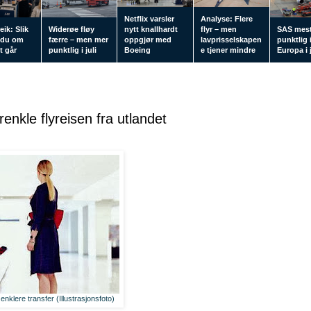
Netflix varsler
Analyse: Flere
eik: Slik
Widerøe fløy
nytt knallhardt
flyr – men
SAS mes
 du om
færre – men mer
oppgjør med
lavprisselskapen
punktlig 
tt går
punktlig i juli
Boeing
e tjener mindre
Europa i j
renkle flyreisen fra utlandet
enklere transfer (Illustrasjonsfoto)