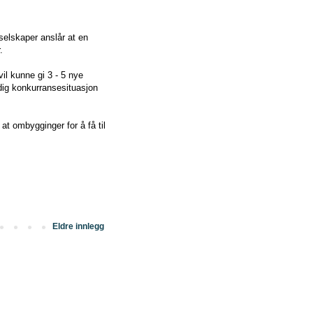
selskaper anslår at en
.
vil kunne gi 3 - 5 nye
rdig konkurransesituasjon
at ombygginger for å få til
Eldre innlegg