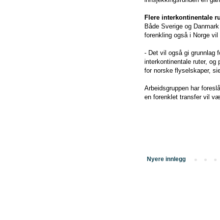
Flere interkontinentale r
Både Sverige og Danmark ha
forenkling også i Norge vil
- Det vil også gi grunnlag f
interkontinentale ruter, o
for norske flyselskaper, si
Arbeidsgruppen har foreslåt
en forenklet transfer vil vær
Nyere innlegg