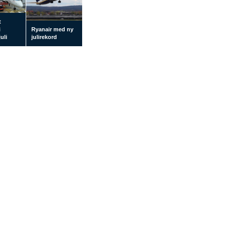
t
i
Ryanair med ny
uli
julirekord