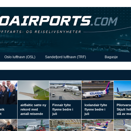
Oslo lufthavn (OSL)
Sandefjord lufthavn (TRF)
Bagasje
airBaltic satte ny
Finnair fylte
Icelandair fylte
Pilotvars
eik
rekord med
flyene bedre i
flyene bedre i
Skjult fei
t
antall reisende
juli
juli
slå av m