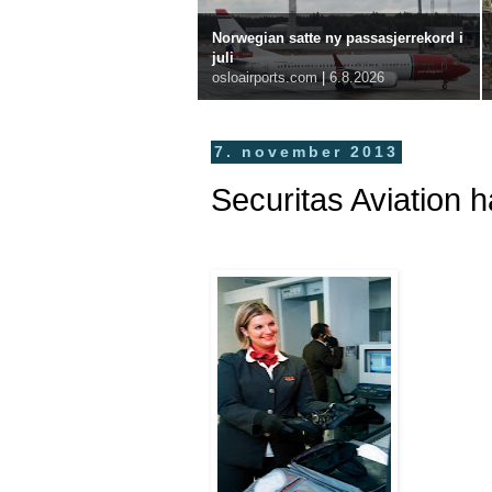
Norwegian satte ny passasjerrekord i
juli
osloairports.com
|
6.8.2026
7. november 2013
Securitas Aviation h