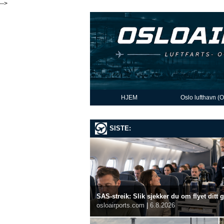
-->
HJEM
Oslo lufthavn (
SISTE:
SAS-streik: Slik sjekker du om flyet ditt 
osloairports.com
|
6.8.2026