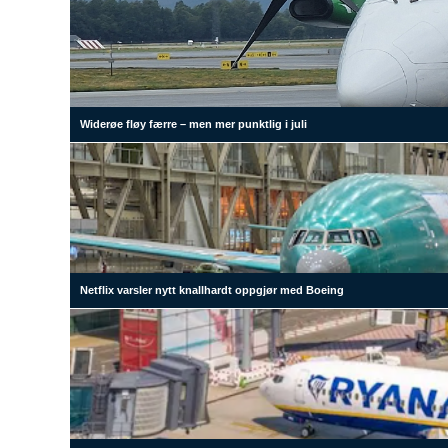
Widerøe fløy færre – men mer punktlig i juli
Netflix varsler nytt knallhardt oppgjør med Boeing