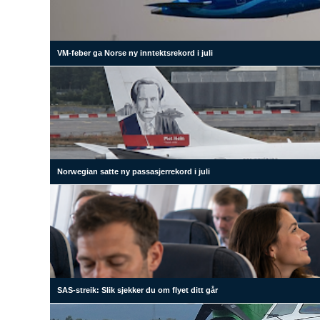
VM-feber ga Norse ny inntektsrekord i juli
Norwegian satte ny passasjerrekord i juli
SAS-streik: Slik sjekker du om flyet ditt går