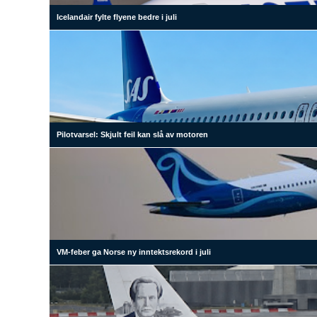
Icelandair fylte flyene bedre i juli
Pilotvarsel: Skjult feil kan slå av motoren
VM-feber ga Norse ny inntektsrekord i juli