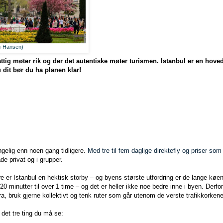
rg-Hansen)
fattig møter rik og der det autentiske møter turismen. Istanbul er en hov
u dit bør du ha planen klar!
engelig enn noen gang tidligere.
Med tre til fem daglige direktefly og priser som 
de privat og i grupper.
e er Istanbul en hektisk storby – og byens største utfordring er de lange køene
 20 minutter til over 1 time – og det er heller ikke noe bedre inne i byen. Derfor
a, bruk gjerne kollektivt og tenk ruter som går utenom de verste trafikkorkene
r det tre ting du må se: