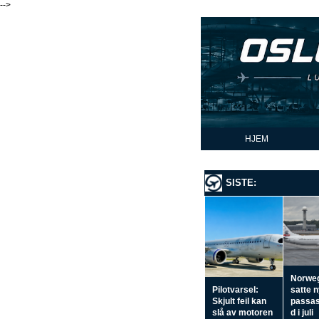
-->
HJEM
SISTE:
Norwe
Pilotvarsel:
satte 
Skjult feil kan
passas
slå av motoren
d i juli