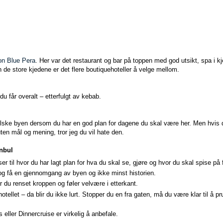
on Blue Pera
. Her var det restaurant og bar på toppen med god utsikt, spa i kje
e store kjedene er det flere boutiquehoteller å velge mellom.
u får overalt – etterfulgt av kebab.
 elske byen dersom du har en god plan for dagene du skal være her. Men hvis d
ten mål og mening, tror jeg du vil hate den.
anbul
ser til hvor du har lagt plan for hva du skal se, gjøre og hvor du skal spise på
og få en gjennomgang av byen og ikke minst historien.
 du renset kroppen og føler velvære i etterkant.
otellet – da blir du ikke lurt. Stopper du en fra gaten, må du være klar til å pru
eller Dinnercruise er virkelig å anbefale.