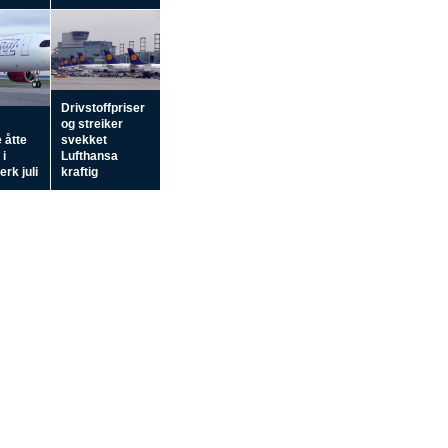
Drivstoffpriser
og streiker
 åtte
svekket
 i
Lufthansa
rk juli
kraftig