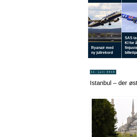
SAS tar
KI for 
Ryanair med
finjust
ny julirekord
billett
11. juli 2015
Istanbul – der øs