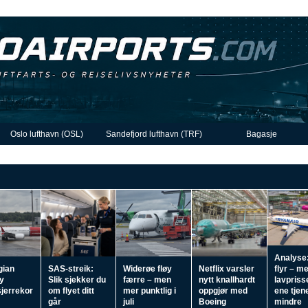
Oslo lufthavn (OSL)
Sandefjord lufthavn (TRF)
Bagasje
Analyse:
gian
SAS-streik:
Widerøe fløy
Netflix varsler
flyr – m
ny
Slik sjekker du
færre – men
nytt knallhardt
lavpriss
jerrekor
om flyet ditt
mer punktlig i
oppgjør med
ene tjen
går
juli
Boeing
mindre