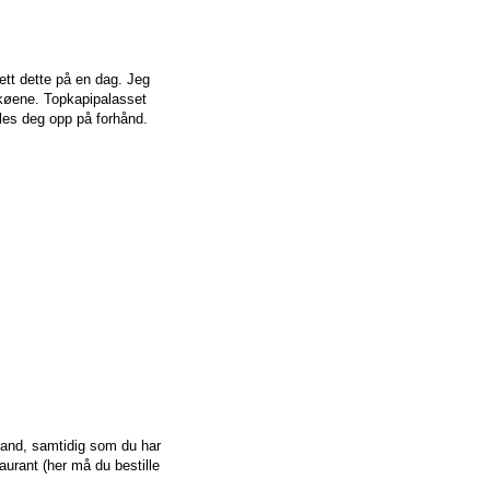
tt dette på en dag. Jeg
e køene. Topkapipalasset
les deg opp på forhånd.
stand, samtidig som du har
taurant (her må du bestille