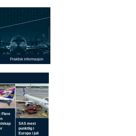
Praktisk informasjon
 Flere
en
elskap
SAS mest
er
punktlig i
Europa i juli