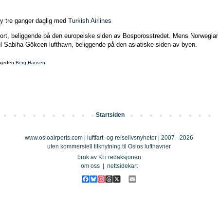
ly tre ganger daglig med
Turkish Airlines
airport, beliggende på den europeiske siden av Bosporosstredet. Mens Norwegia
ul Sabiha Gökcen lufthavn, beliggende på den asiatiske siden av byen.
åkjeden
Berg-Hansen
Startsiden
www.osloairports.com | luftfart- og reiselivsnyheter | 2007 - 2026
uten kommersiell tilknytning til Oslos lufthavner
bruk av KI i redaksjonen
om oss
|
nettsidekart
F
B
I
T
X
E
a
l
n
h
m
c
u
s
r
a
e
e
t
e
i
b
s
a
a
l