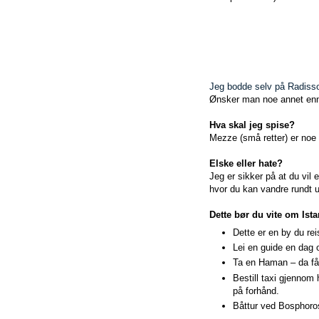
Jeg bodde selv på Radiss
Ønsker man noe annet enn d
Hva skal jeg spise?
Mezze (små retter) er noe d
Elske eller hate?
Jeg er sikker på at du vil
hvor du kan vandre rundt u
Dette bør du vite om Ist
Dette er en by du rei
Lei en guide en dag 
Ta en Haman – da får
Bestill taxi gjennom h
på forhånd.
Båttur ved Bosphoros 