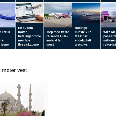
Én av fem
Boeings
 i bruk
møter
Torp med færre
minste 737
Wizz Air
å
betalingsproble
reisende i juli –
MAX har
passerte
ere
mer hos
innland falt
endelig fått
millioner
prisene
flyselskapene
mest
grønt lys
rekordste
t møter vest