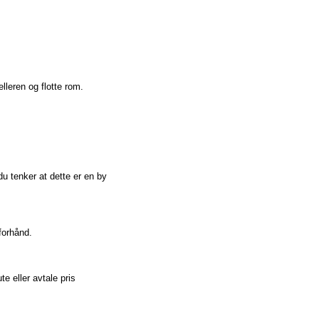
lleren og flotte rom.
u tenker at dette er en by
 forhånd.
te eller avtale pris