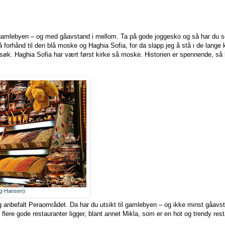
i gamlebyen – og med gåavstand i mellom. Ta på gode joggesko og så har du se
 på forhånd til den blå moske og Haghia Sofia, for da slapp jeg å stå i de lang
søk. Haghia Sofia har vært først kirke så moske. Historien er spennende, så 
rg-Hansen)
eg anbefalt Peraområdet. Da har du utsikt til gamlebyen – og ikke minst gåav
r flere gode restauranter ligger, blant annet Mikla, som er en hot og trendy res