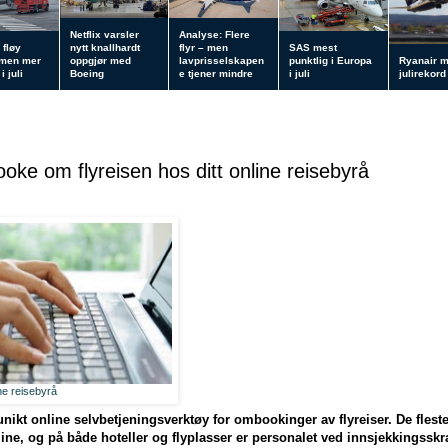
Netflix varsler
Analyse: Flere
 fløy
nytt knallhardt
flyr – men
SAS mest
 men mer
oppgjør med
lavprisselskapen
punktlig i Europa
Ryanair 
i juli
Boeing
e tjener mindre
i juli
julirekord
oke om flyreisen hos ditt online reisebyrå
ne reisebyrå
nikt online selvbetjeningsverktøy for ombookinger av flyreiser. De flest
online, og på både hoteller og flyplasser er personalet ved innsjekkingssk