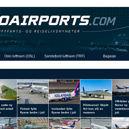
Oslo lufthavn (OSL)
Sandefjord lufthavn (TRF)
Bagasje
VM-feber 
c satte ny
Pilotvarsel: Skjult
Norse ny
med antall
Finnair fylte
Icelandair fylte
feil kan slå av
inntektsre
e
flyene bedre i juli
flyene bedre i juli
motoren
juli