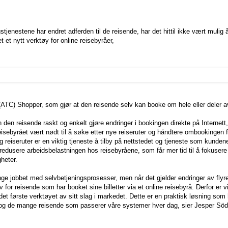
tjenestene har endret adferden til de reisende, har det hittil ikke vært mulig
 et nytt verktøy for online reisebyråer,
TC) Shopper, som gjør at den reisende selv kan booke om hele eller deler av
n reisende raskt og enkelt gjøre endringer i bookingen direkte på Internett,
r reisebyrået vært nødt til å søke etter nye reiseruter og håndtere ombookingen 
og reiseruter er en viktig tjeneste å tilby på nettstedet og tjeneste som kundene 
å redusere arbeidsbelastningen hos reisebyråene, som får mer tid til å fokuser
heter.
ge jobbet med selvbetjeningsprosesser, men når det gjelder endringer av flyreis
iv for reisende som har booket sine billetter via et online reisebyrå. Derfor er 
et første verktøyet av sitt slag i markedet. Dette er en praktisk løsning som 
og de mange reisende som passerer våre systemer hver dag, sier Jesper Söde