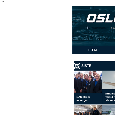
-->
HJEM
SISTE:
airBalti
SAS-streik
rekord 
avverget
reisend