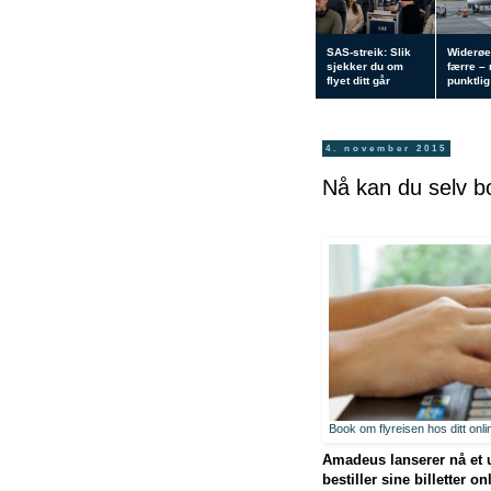
SAS-streik: Slik
Widerøe
sjekker du om
færre –
flyet ditt går
punktlig 
4. november 2015
Nå kan du selv bo
Book om flyreisen hos ditt onli
Amadeus lanserer nå et u
bestiller sine billetter 