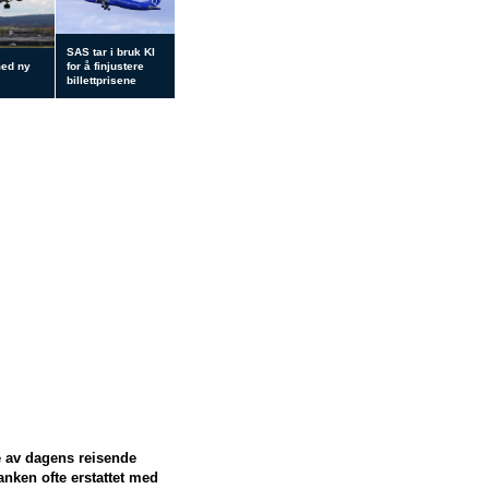
SAS tar i bruk KI
med ny
for å finjustere
billettprisene
e av dagens reisende
ranken ofte erstattet med