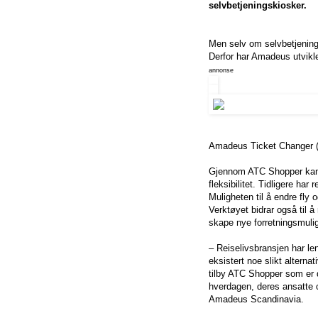
selvbetjeningskiosker.
Men selv om selvbetjenings
Derfor har Amadeus utviklet
annonse
Amadeus Ticket Changer (A
Gjennom ATC Shopper kan de
fleksibilitet. Tidligere ha
Muligheten til å endre fly 
Verktøyet bidrar også til 
skape nye forretningsmulig
– Reiselivsbransjen har len
eksistert noe slikt alternat
tilby ATC Shopper som er d
hverdagen, deres ansatte 
Amadeus Scandinavia.