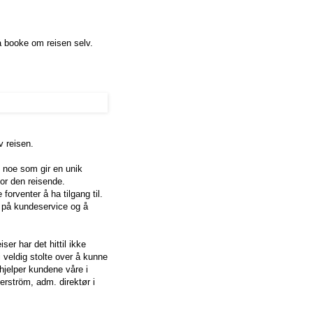
 å booke om reisen selv.
 reisen.
 noe som gir en unik
for den reisende.
forventer å ha tilgang til.
e på kundeservice og å
er har det hittil ikke
vi veldig stolte over å kunne
hjelper kundene våre i
rström, adm. direktør i