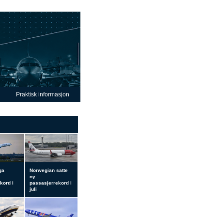
Praktisk informasjon
ga
Norwegian satte
ny
kord i
passasjerrekord i
juli