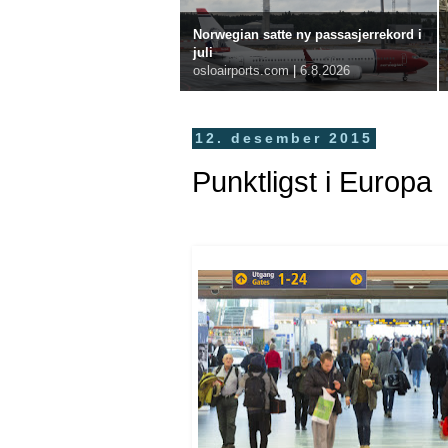
Norwegian satte ny passasjerrekord i
juli
osloairports.com
|
6.8.2026
12. desember 2015
Punktligst i Europa