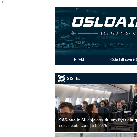
-->
HJEM
Oslo lufthavn (
SISTE:
SAS-streik: Slik sjekker du om flyet ditt 
osloairports.com
|
6.8.2026