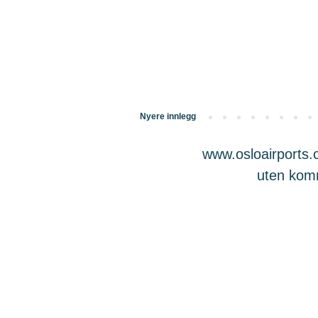
Nyere innlegg
www.osloairports.c
uten komme