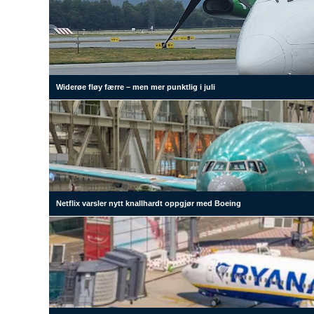
Widerøe fløy færre – men mer punktlig i juli
Netflix varsler nytt knallhardt oppgjør med Boeing