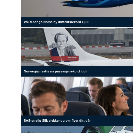
VM-feber ga Norse ny inntektsrekord i juli
Norwegian satte ny passasjerrekord i juli
SAS-streik: Slik sjekker du om flyet ditt går