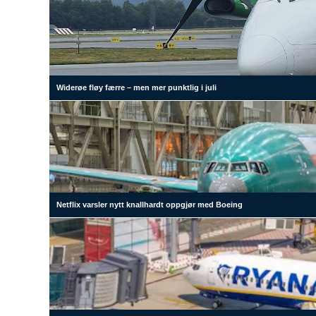
Widerøe fløy færre – men mer punktlig i juli
Netflix varsler nytt knallhardt oppgjør med Boeing