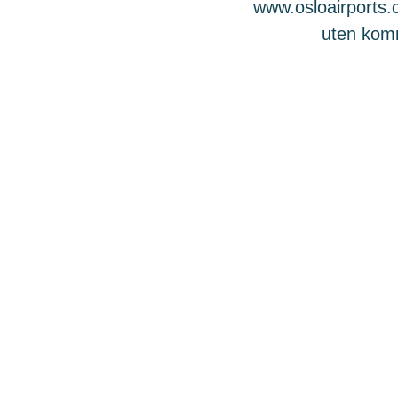
www.osloairports.c
uten komme