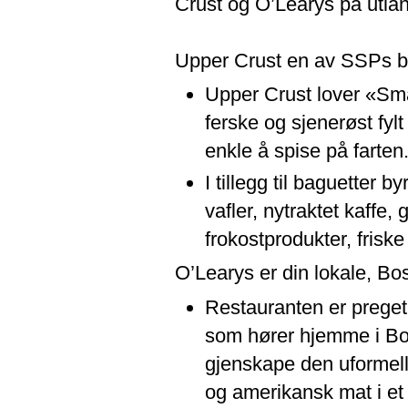
Crust og O’Learys på utla
Upper Crust en av SSPs be
Upper Crust lover «Sma
ferske og sjenerøst fyl
enkle å spise på farten
I tillegg til baguetter 
vafler, nytraktet kaffe,
frokostprodukter, friske
O’Learys er din lokale, Bos
Restauranten er preget
som hører hjemme i Bos
gjenskape den uformel
og amerikansk mat i et