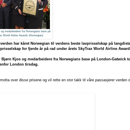
s og medarbeidere fra Norwegians base på
ax World Airline Awards (Norwegian)
 verden har kåret Norwegian til verdens beste lavprisselskap på langdista
prisselskap for fjerde år på rad under årets SkyTrax World Airline Award
r Bjørn Kjos og medarbeidere fra Norwegians base på London-Gatwick to
nfor London tirsdag.
 motta over disse prisene og vil rette en stor takk til våre passasjerer verden