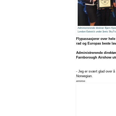
Administrerende direktør Bjørn Kjo
London-Gatwick
under årets SkyTr
Flypassasjerer over hele
rad og Europas beste lav
Administrerende direktø
Farnborough Airshow ute
- Jeg er svært glad over å
Norwegian.
annonse