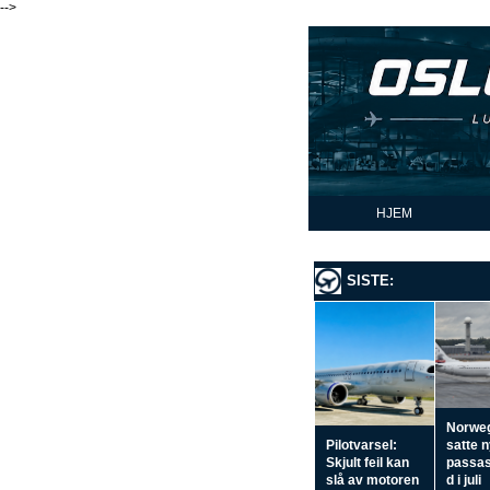
-->
HJEM
SISTE:
Norwe
Pilotvarsel:
satte 
Skjult feil kan
passas
slå av motoren
d i juli