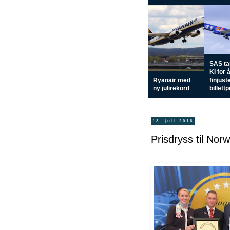
SAS tar
KI for 
Ryanair med
finjust
ny julirekord
billett
13. juli 2016
Prisdryss til Norw