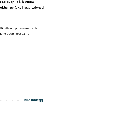
isselskap, så å vinne
direktør av SkyTrax, Edward
9 millioner passasjerer, deltar
undene bedømmer alt fra
Eldre innlegg