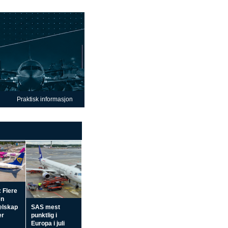
Praktisk informasjon
 Flere
en
elskap
SAS mest
er
punktlig i
Europa i juli