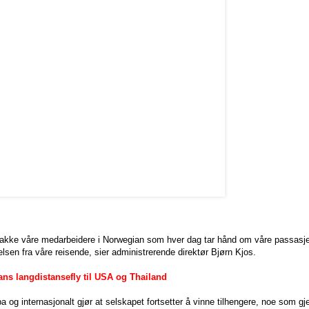
å takke våre medarbeidere i Norwegian som hver dag tar hånd om våre passasjer
elsen fra våre reisende, sier administrerende direktør Bjørn Kjos.
ns langdistansefly til USA og Thailand
 og internasjonalt gjør at selskapet fortsetter å vinne tilhengere, noe som gj