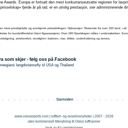
ne Awards. Europa er fortsatt den mest konkurranseutsatte regionen for lavpr
vprisselskap» fjerde år på rad, er en utrolig prestasjon, sier administrerende 
n mest prestisjefylte og anerkjente prisutdelingen i flybransjen. Reisende fra over 160 land, i alt 1
økelse for kundetilfredshet blant flypassasjerer. Over 280 flyselskaper måles i undersøkelsen. K
dstigning, setekomfort, renslighet i kabinen, mat, drikke, underholdning og service.
a som skjer - følg oss på Facebook
rwegians langdistansefly til USA og Thailand
Startsiden
www.osloairports.com | luftfart- og reiselivsnyheter | 2007 - 2026
uten kommersiell tilknytning til Oslos lufthavner
bruk av KI i redaksjonen