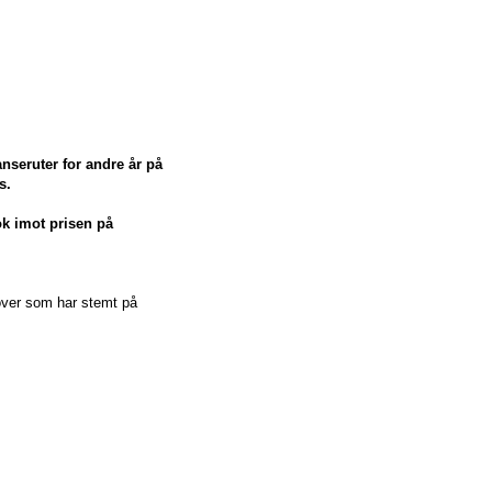
nseruter for andre år på
s.
k imot prisen på
 over som har stemt på