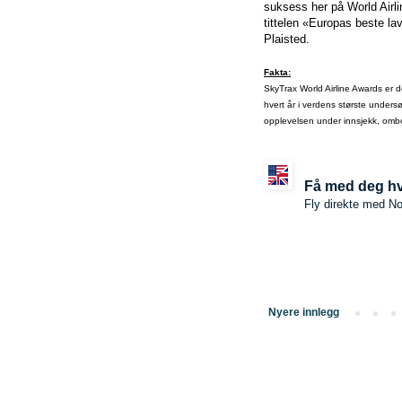
suksess her på World Airli
tittelen «Europas beste la
Plaisted.
Fakta:
SkyTrax World Airline Awards er de
hvert år i verdens største unders
opplevelsen under innsjekk, ombor
Få med deg hv
Fly direkte med No
Nyere innlegg