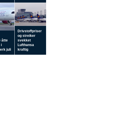
Drivstoffpriser
og streiker
 åtte
svekket
 i
Lufthansa
rk juli
kraftig