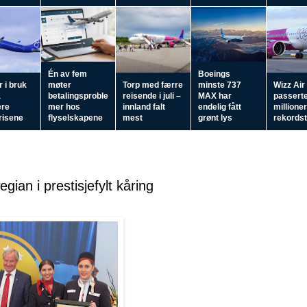
Én av fem
Boeings
 i bruk
møter
Torp med færre
minste 737
Wizz Air
å
betalingsproble
reisende i juli –
MAX har
passerte
ere
mer hos
innland falt
endelig fått
millioner
prisene
flyselskapene
mest
grønt lys
rekordste
egian i prestisjefylt kåring