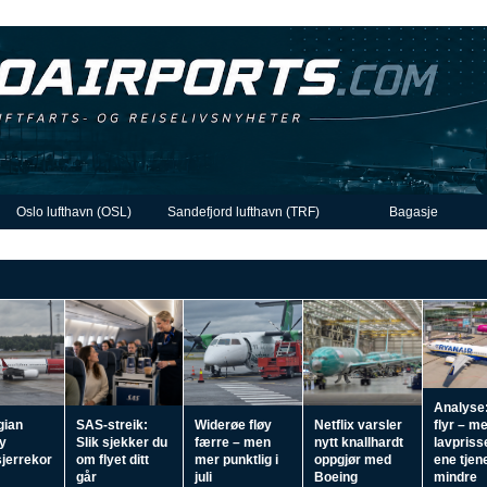
Oslo lufthavn (OSL)
Sandefjord lufthavn (TRF)
Bagasje
Analyse:
gian
SAS-streik:
Widerøe fløy
Netflix varsler
flyr – m
ny
Slik sjekker du
færre – men
nytt knallhardt
lavpriss
jerrekor
om flyet ditt
mer punktlig i
oppgjør med
ene tjen
går
juli
Boeing
mindre