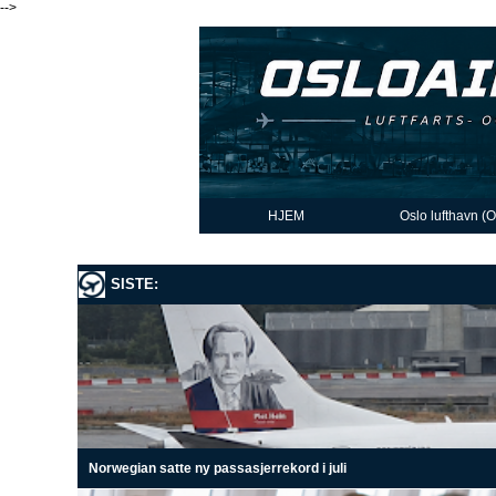
-->
HJEM
Oslo lufthavn (
SISTE:
Norwegian satte ny passasjerrekord i juli