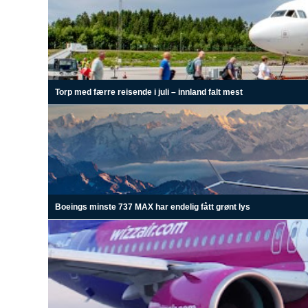
Torp med færre reisende i juli – innland falt mest
Boeings minste 737 MAX har endelig fått grønt lys