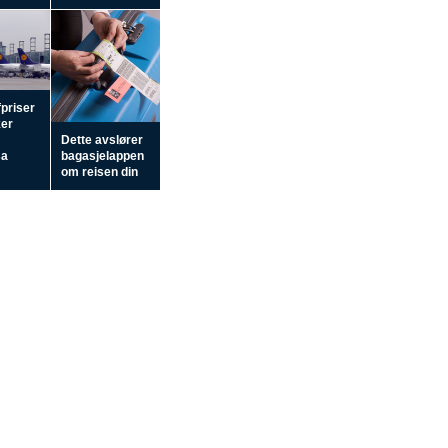
fpriser
ker
Dette avslører
sa
bagasjelappen
om reisen din