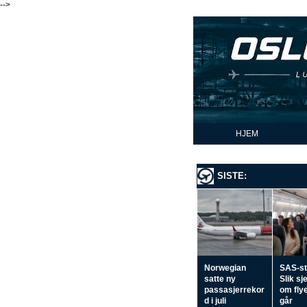
-->
HJEM
SISTE:
Norwegian
SAS-st
satte ny
Slik sj
passasjerrekor
om flye
d i juli
går