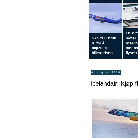
Én av 
SAS tar i bruk
møter
KI for å
betali
finjustere
mer h
billettprisene
flysel
6. august 2016
Icelandair: Kjøp 