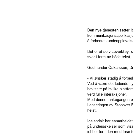
Den nye tjenesten setter 
kommunikasjonsapplikasjo
å forbedre kundeopplevels
Bot er et serviceverktøy,
svar i form av både tekst, 
Gudmundur Óskarsson, Dir
- Vi ønsker stadig å forbe
Ved å være det ledende flys
bevisste på hvilke plattf
verdifulle interaksjoner.
Med denne tankegangen øn
Lanseringen av Stopover Bo
helst.
Icelandair har samarbeidet
på undersøkelser som viser
jobber for tiden med fase t