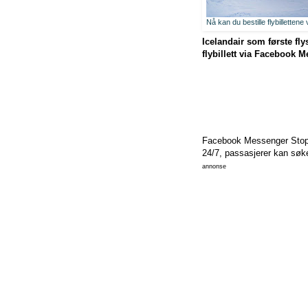
Nå kan du bestille flybillettene
Icelandair som første fly
flybillett via Facebook 
Facebook Messenger Stopove
24/7, passasjerer kan søke
annonse