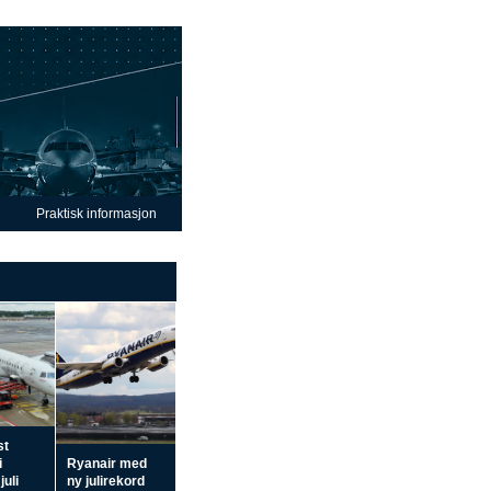
Praktisk informasjon
st
i
Ryanair med
juli
ny julirekord