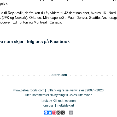
gelsk.
Oslo til Reykjavik, derfra kan du fly videre til 42 destinasjoner, hvorav 16 i No
(JFK og Newark), Orlando, Minneapolis/St. Paul, Denver, Seattle, Anchorage
ncouver, Edmonton og Montréal i Canada.
a som skjer - følg oss på Facebook
Startsiden
www.osloairports.com | luftfart- og reiselivsnyheter | 2007 - 2026
uten kommersiell tilknytning til Oslos lufthavner
bruk av KI i redaksjonen
om oss
|
nettsidekart
F
B
I
T
X
E