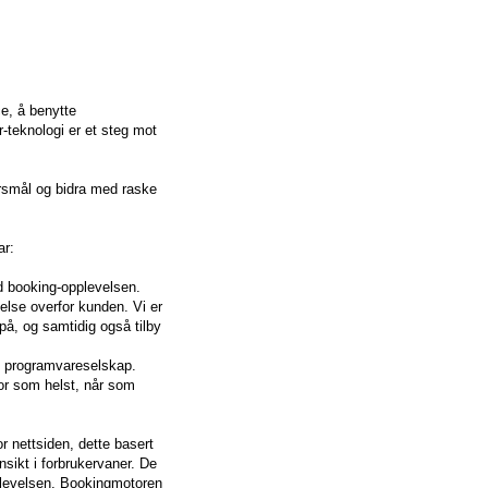
e, å benytte
teknologi er et steg mot
rsmål og bidra med raske
ar:
ed booking-opplevelsen.
telse overfor kunden. Vi er
å, og samtidig også tilby
t programvareselskap.
vor som helst, når som
r nettsiden, dette basert
sikt i forbrukervaner. De
opplevelsen. Bookingmotoren