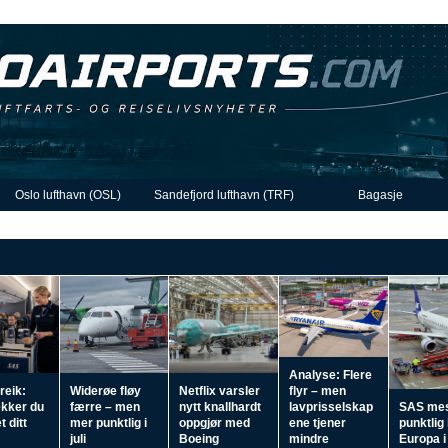
Oslo lufthavn (OSL)
Sandefjord lufthavn (TRF)
Bagasje
Analyse: Flere
reik:
Widerøe fløy
Netflix varsler
flyr – men
ekker du
færre – men
nytt knallhardt
lavprisselskap
SAS me
t ditt
mer punktlig i
oppgjør med
ene tjener
punktlig 
juli
Boeing
mindre
Europa i 