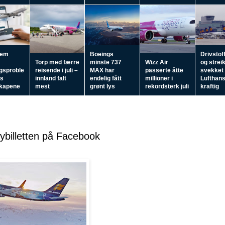
fem
Boeings
Drivstof
Torp med færre
minste 737
Wizz Air
og strei
ngsproble
reisende i juli –
MAX har
passerte åtte
svekket
os
innland falt
endelig fått
millioner i
Lufthan
skapene
mest
grønt lys
rekordsterk juli
kraftig
flybilletten på Facebook