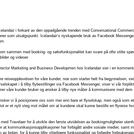
Icelandair i forkant av den oppadgående trenden med Conversational Commerc
ner som utsalgspunkt. Icelandair’s nyskapende bruk av Facebook Messenger-
en.
 som sammen med booking- og søkefunksjonalitet kan svare på ofte stilte spø
bilder og videoer.
ector Marketing and Business Developmen hos Icelandair sier i en komment
dre reiseopplevelsen for våre kunder, noe som starter helt fra begynnelsen, v
elskapet i å tilby flybestillinger via Facebook Messenger, viser vi vår forplik
ormer våre kunder bruker og ønsker å tilby nye måter å kommunisere med dem p
sker vi å posisjonere oss som mer enn bare et flyselskap, men også som e
t er et nytt steg mot målet om at kundene skal kunne bestille en flyreise h
 med Travelaer for å utvikle den første utvidelsen av bookingmuligheter utenfo
 at kommunikasjonsapplikasjoner har forbigått andre sosiale medier, samt inn
o av boten, for å kunne tilby ytterligere funksjonalitet og forbedre forbruker