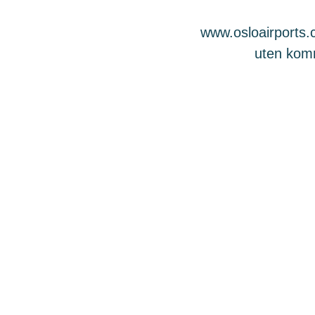
www.osloairports.c
uten komme