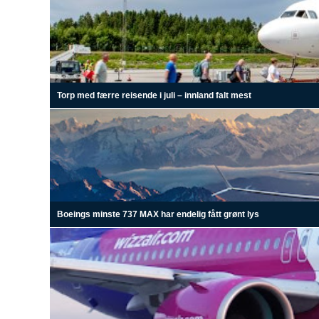
Torp med færre reisende i juli – innland falt mest
Boeings minste 737 MAX har endelig fått grønt lys