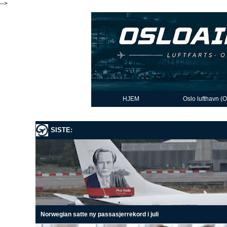
-->
HJEM
Oslo lufthavn (
SISTE:
Norwegian satte ny passasjerrekord i juli