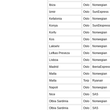
Ibiza
Oslo
Norwegian
Izmir
Oslo
SunExpress
Kefalonia
Oslo
Norwegian
Konya
Oslo
SunEkspress
Korfu
Oslo
Norwegian
Kos
Oslo
Norwegian
Lakselv
Oslo
Norwegian
Lefkas Preveza
Oslo
Norwegian
Lisboa
Oslo
Norwegian
Madrid
Oslo
IberiaExpres
Malta
Oslo
Norwegian
Malta
Torp
Ryanair
Napoli
Oslo
Norwegian
Nice
Oslo
SAS
Olbia Sardinia
Oslo
Norwegian
Olbia Sardinia
Oslo
SAS