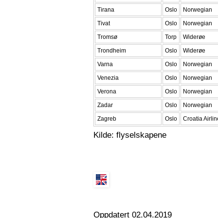
Tirana
Oslo
Norwegian
Tivat
Oslo
Norwegian
Tromsø
Torp
Widerøe
Trondheim
Oslo
Widerøe
Varna
Oslo
Norwegian
Venezia
Oslo
Norwegian
Verona
Oslo
Norwegian
Zadar
Oslo
Norwegian
Zagreb
Oslo
Croatia Airli
Kilde: flyselskapene
Oppdatert 02.04.2019