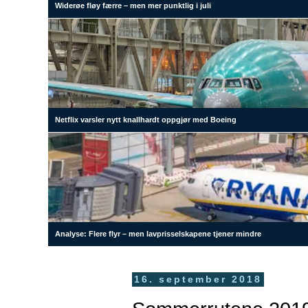
Widerøe fløy færre – men mer punktlig i juli
Netflix varsler nytt knallhardt oppgjør med Boeing
Analyse: Flere flyr – men lavprisselskapene tjener mindre
16. september 2018