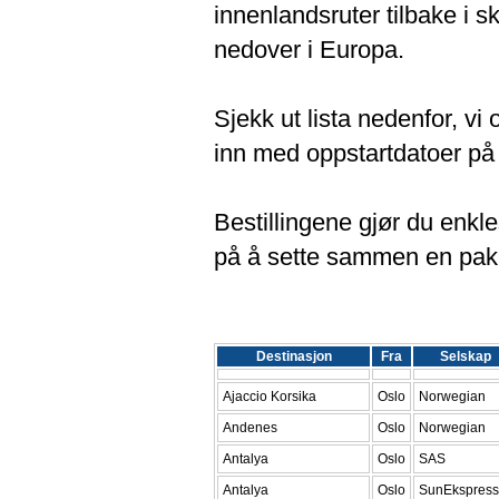
innenlandsruter tilbake i sk
nedover i Europa.
Sjekk ut lista nedenfor, vi 
inn med oppstartdatoer på e
Bestillingene gjør du enkl
på å sette sammen en pakke 
Destinasjon
Fra
Selskap
Ajaccio Korsika
Oslo
Norwegian
Andenes
Oslo
Norwegian
Antalya
Oslo
SAS
Antalya
Oslo
SunEkspress