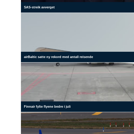
SAS-streik avverget
airBaltic satte ny rekord med antall reisende
Finnair fylte flyene bedre i juli