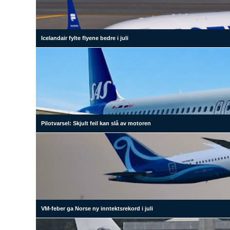
Icelandair fylte flyene bedre i juli
Pilotvarsel: Skjult feil kan slå av motoren
VM-feber ga Norse ny inntektsrekord i juli