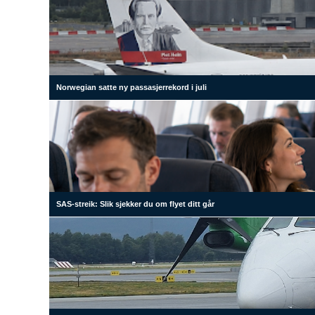
Norwegian satte ny passasjerrekord i juli
SAS-streik: Slik sjekker du om flyet ditt går