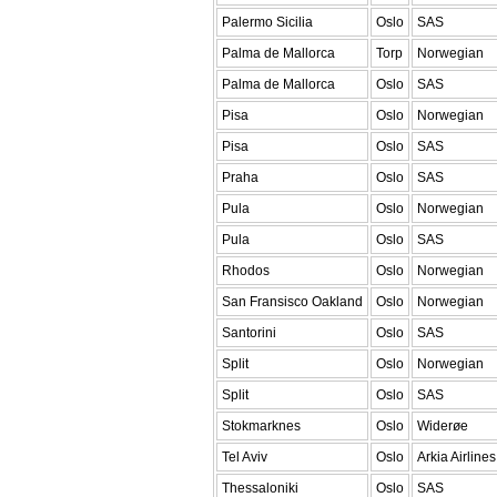
Palermo Sicilia
Oslo
SAS
Palma de Mallorca
Torp
Norwegian
Palma de Mallorca
Oslo
SAS
Pisa
Oslo
Norwegian
Pisa
Oslo
SAS
Praha
Oslo
SAS
Pula
Oslo
Norwegian
Pula
Oslo
SAS
Rhodos
Oslo
Norwegian
San Fransisco Oakland
Oslo
Norwegian
Santorini
Oslo
SAS
Split
Oslo
Norwegian
Split
Oslo
SAS
Stokmarknes
Oslo
Widerøe
Tel Aviv
Oslo
Arkia Airlines
Thessaloniki
Oslo
SAS