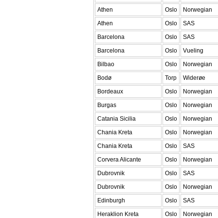
Athen
Oslo
Norwegian
Athen
Oslo
SAS
Barcelona
Oslo
SAS
Barcelona
Oslo
Vueling
Bilbao
Oslo
Norwegian
Bodø
Torp
Widerøe
Bordeaux
Oslo
Norwegian
Burgas
Oslo
Norwegian
Catania Sicilia
Oslo
Norwegian
Chania Kreta
Oslo
Norwegian
Chania Kreta
Oslo
SAS
Corvera Alicante
Oslo
Norwegian
Dubrovnik
Oslo
SAS
Dubrovnik
Oslo
Norwegian
Edinburgh
Oslo
SAS
Heraklion Kreta
Oslo
Norwegian