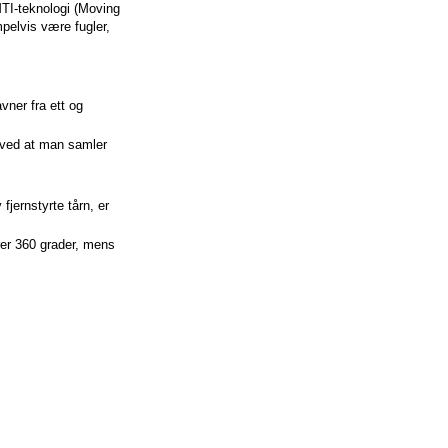
MTI-teknologi (Moving
pelvis være fugler,
vner fra ett og
s ved at man samler
fjernstyrte tårn, er
er 360 grader, mens