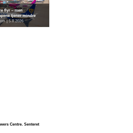
re flyr – men
apene tjener mindre
com
|
5.8.2026
owers Centre. Senteret