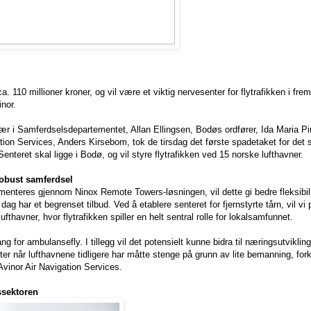
 110 millioner kroner, og vil være et viktig nervesenter for flytrafikken i frem
inor.
i Samferdselsdepartementet, Allan Ellingsen, Bodøs ordfører, Ida Maria Pi
gation Services, Anders Kirsebom, tok de tirsdag det første spadetaket for det 
 Senteret skal ligge i Bodø, og vil styre flytrafikken ved 15 norske lufthavner.
 robust samferdsel
ementeres gjennom Ninox Remote Towers-løsningen, vil dette gi bedre fleksibili
 dag har et begrenset tilbud. Ved å etablere senteret for fjernstyrte tårn, vil vi
fthavner, hvor flytrafikken spiller en helt sentral rolle for lokalsamfunnet.
ang for ambulansefly. I tillegg vil det potensielt kunne bidra til næringsutvikli
ter når lufthavnene tidligere har måtte stenge på grunn av lite bemanning, for
Avinor Air Navigation Services.
ssektoren