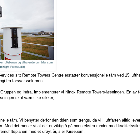
mer rullebanen og tilhørende om
råder
som
tchlight Fotostudio)
Services sitt Remote Towers Centre erstatter konvensjonelle tårn ved 15 luftha
ogi fra forsvarssektoren.
uppen og Indra, implementerer vi Ninox Remote Towers-løsningen. En av for
øsningen skal være like sikker,
elle tårn. Vi benytter derfor den tiden som trengs, da vi i luftfarten alltid lev
id». Med det mener vi at det er viktig å gå noen ekstra runder med kvalitetssik
fremdriftsplanen med et drøyt år, sier Kirsebom.