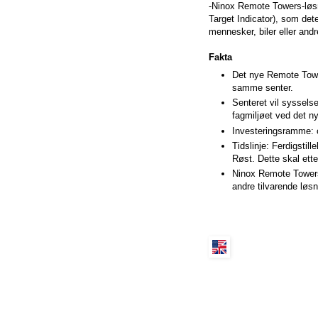
-Ninox Remote Towers-løsni
Target Indicator), som de
mennesker, biler eller andr
Fakta
Det nye Remote Tower
samme senter.
Senteret vil syssels
fagmiljøet ved det n
Investeringsramme:
Tidslinje: Ferdigstil
Røst. Dette skal ette
Ninox Remote Towers
andre tilvarende løsn