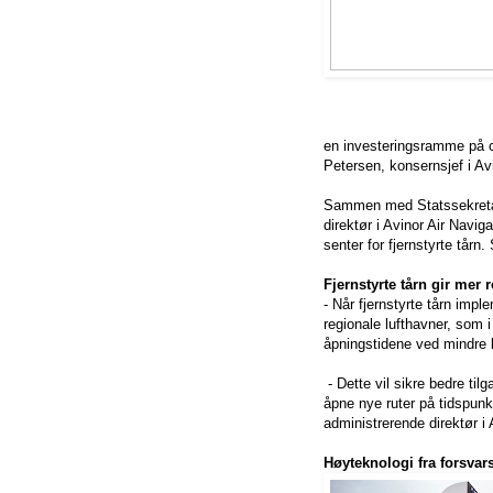
en investeringsramme på ca.
Petersen, konsernsjef i Av
Sammen med Statssekretær 
direktør i Avinor Air Navi
senter for fjernstyrte tårn.
Fjernstyrte tårn gir mer
- Når fjernstyrte tårn impl
regionale lufthavner, som i
åpningstidene ved mindre lu
- Dette vil sikre bedre tilg
åpne nye ruter på tidspunk
administrerende direktør i 
Høyteknologi fra forsvar