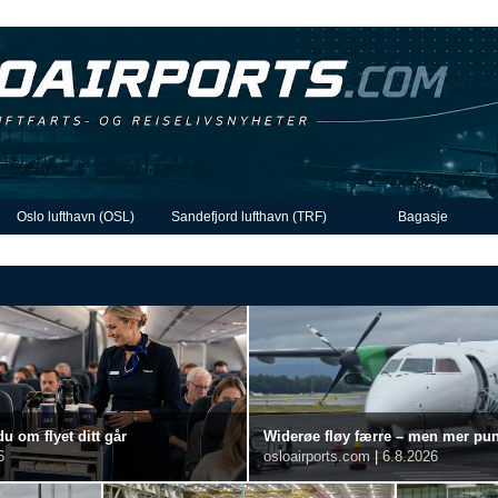
Oslo lufthavn (OSL)
Sandefjord lufthavn (TRF)
Bagasje
du om flyet ditt går
Widerøe fløy færre – men mer punkt
6
osloairports.com
|
6.8.2026