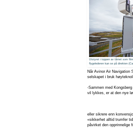
Utstyret i toppen av tårnet som fil
flygelederen kan se på direkten (Ca
Når Avinor Air Navigation 
selskapet i bruk høyteknol
-Sammen med Kongsberg Gr
vil lykkes, er at den nye l
eller sikrere enn konvensjon
«sikkerhet alltid trumfer t
påvirket den opprinnelige 