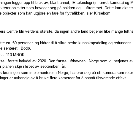
ngen legger opp til bruk av, blant annet, IR-teknologi (infrarødt kamera) og 
tekterer objekter som beveger seg på bakken og i luftrommet. Dette kan eksem
e objekter som kan utgjøre en fare for flytrafikken, sier Kirsebom.
s Centre blir verdens største, da ingen andre land betjener like mange luftha
ette ca. 60 personer, og bidrar til å sikre bedre kunnskapsdeling og redundan
ye senteret i Bodø.
 ca. 110 MNOK
lelse i første halvdel av 2020. Den første lufthavnen i Norge som vil betjenes av 
r planen skje i løpet av september i år.
-løsningen som implementeres i Norge, baserer seg på ett kamera som roter
inger er avhengig av å bruke flere kameraer for å oppnå tilsvarende effekt.