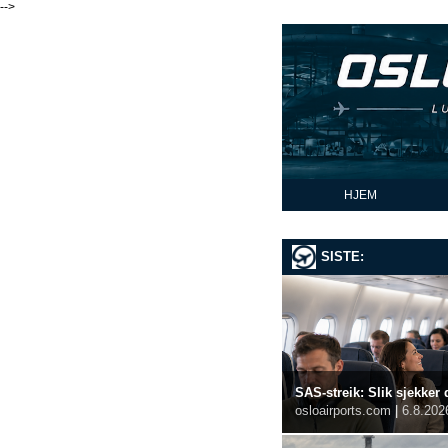
-->
HJEM
SISTE:
SAS-streik: Slik sjekker 
osloairports.com
|
6.8.202