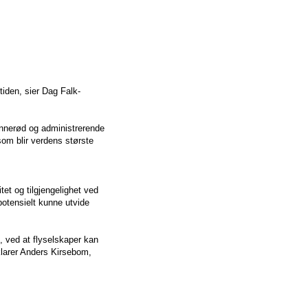
tiden, sier Dag Falk-
nnerød og administrerende
som blir verdens største
tet og tilgjengelighet ved
 potensielt kunne utvide
ng, ved at flyselskaper kan
klarer Anders Kirsebom,