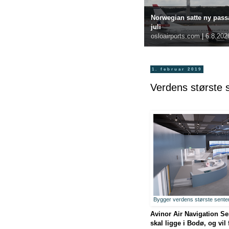
Norwegian satte ny passa
juli
osloairports.com
|
6.8.202
1. februar 2019
Verdens største s
Bygger verdens største senter 
Avinor Air Navigation Se
skal ligge i Bodø, og vil 