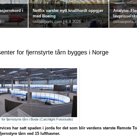
sjerrekord i
Netflix varsler nytt knallhardt oppgjør
Analyse: Fle
med Boeing
lavprisselsk
6
osloairports.com
|
6.8.2026
osloairports.
enter for fjernstyrte tårn bygges i Norge
for fjernstyrte tårn i Bodø (Catchlight Fotostudio)
rvices har satt spaden i jorda for det som blir verdens største Remote T
fjernstyre tårn ved 15 lufthavner.