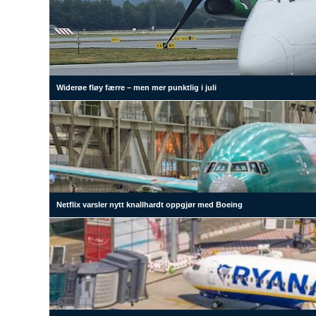
Widerøe fløy færre – men mer punktlig i juli
Netflix varsler nytt knallhardt oppgjør med Boeing