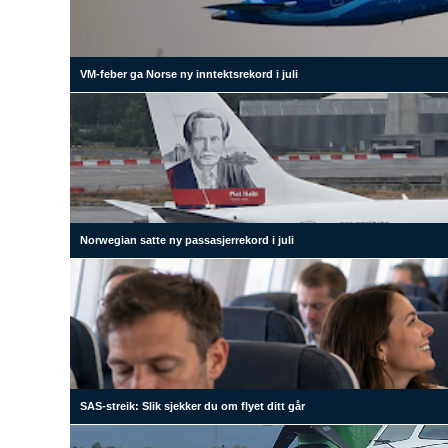
VM-feber ga Norse ny inntektsrekord i juli
Norwegian satte ny passasjerrekord i juli
SAS-streik: Slik sjekker du om flyet ditt går