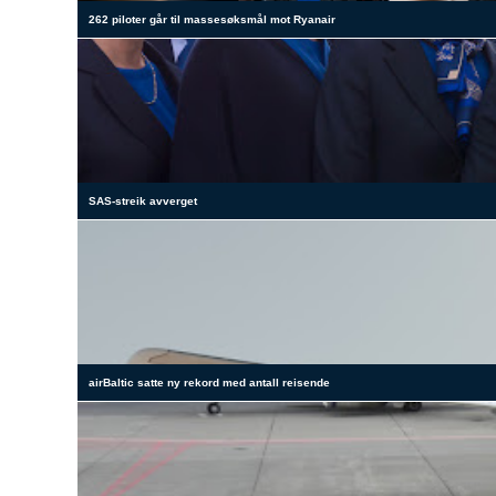
262 piloter går til massesøksmål mot Ryanair
SAS-streik avverget
airBaltic satte ny rekord med antall reisende