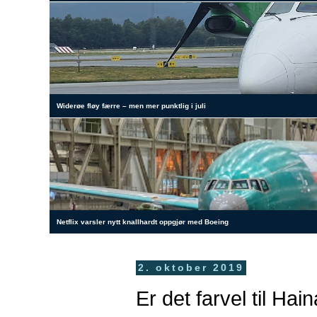
Widerøe fløy færre – men mer punktlig i juli
Netflix varsler nytt knallhardt oppgjør med Boeing
2. oktober 2019
Er det farvel til Hai