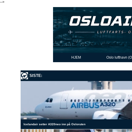
-->
HJEM
Oslo lufthavn (
SISTE:
Icelandair setter A320neo inn på Osloruten