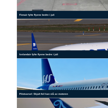
Finnair fylte flyene bedre i juli
Icelandair fylte flyene bedre i juli
Pilotvarsel: Skjult feil kan slå av motoren