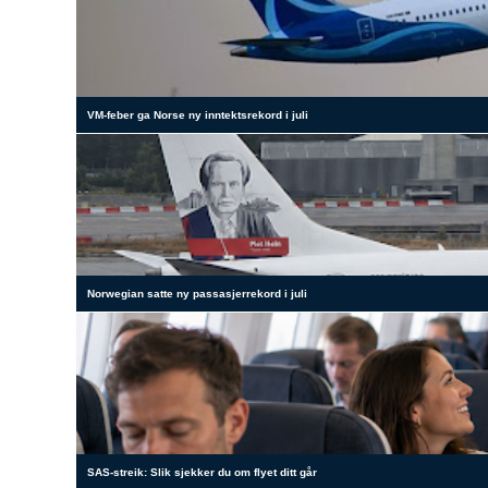
VM-feber ga Norse ny inntektsrekord i juli
Norwegian satte ny passasjerrekord i juli
SAS-streik: Slik sjekker du om flyet ditt går