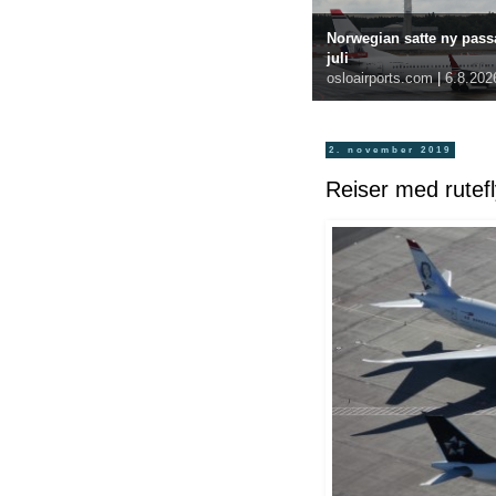
Norwegian satte ny passa
juli
osloairports.com
|
6.8.202
2. november 2019
Reiser med rutefl