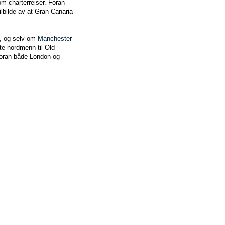
om charterreiser. Foran
lbilde av at Gran Canaria
ll, og selv om
Manchester
te nordmenn til Old
 foran både London og