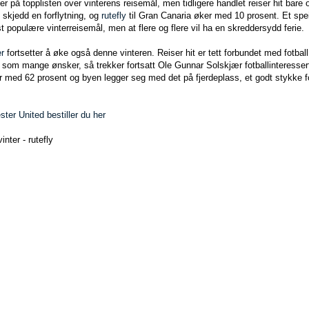
r på topplisten over vinterens reisemål, men tidligere handlet reiser hit bare 
 skjedd en forflytning, og
rutefly
til Gran Canaria øker med 10 prosent. Et spei
st populære vinterreisemål, men at flere og flere vil ha en skreddersydd ferie.
r
fortsetter å øke også denne vinteren. Reiser hit er tett forbundet med fotba
a som mange ønsker, så trekker fortsatt Ole Gunnar Solskjær fotballinteresser
er med 62 prosent og byen legger seg med det på fjerdeplass, et godt stykke
ster United bestiller du her
nter - rutefly