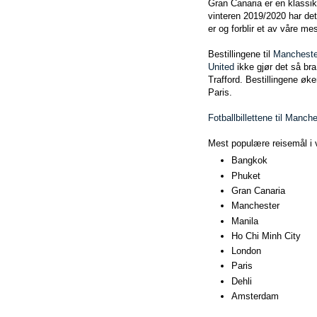
Gran Canaria er en klassike
vinteren 2019/2020 har det
er og forblir et av våre me
Bestillingene til
Mancheste
United
ikke gjør det så br
Trafford. Bestillingene øk
Paris.
Fotballbillettene til Manche
Mest populære reisemål i vi
Bangkok
Phuket
Gran Canaria
Manchester
Manila
Ho Chi Minh City
London
Paris
Dehli
Amsterdam