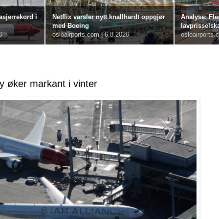
sjerrekord i
Netflix varsler nytt knallhardt oppgjør
Analyse: Fle
med Boeing
lavprisselsk
6
osloairports.com
|
6.8.2026
osloairports.
y øker markant i vinter