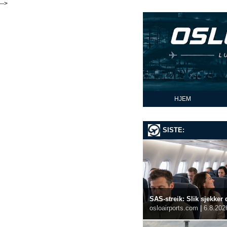
-->
HJEM
SISTE:
SAS-streik: Slik sjekker 
osloairports.com
|
6.8.202