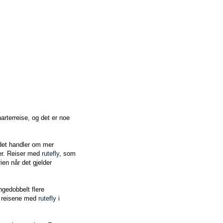
harterreise, og det er noe
 det handler om mer
ter. Reiser med
rutefly
, som
ien når det gjelder
gedobbelt flere
v reisene med
rutefly
i