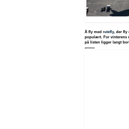
Å fly med
rutefly
, der fl
populært. For vinterens r
på listen ligger langt bor
annonse