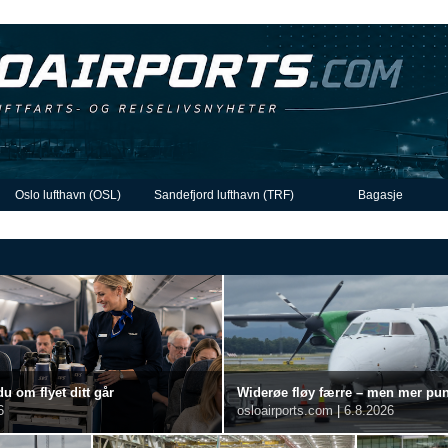
Oslo lufthavn (OSL)
Sandefjord lufthavn (TRF)
Bagasje
du om flyet ditt går
Widerøe fløy færre – men mer punkt
6
osloairports.com
|
6.8.2026