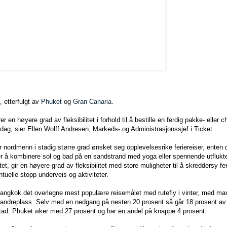
, etterfulgt av
Phuket
og
Gran Canaria
.
r en høyere grad av fleksibilitet i forhold til å bestille en ferdig pakke- eller c
i dag, sier Ellen Wolff Andresen, Markeds- og Administrasjonssjef i Ticket.
har nordmenn i stadig større grad ønsket seg opplevelsesrike feriereiser, enten
ler å kombinere sol og bad på en sandstrand med yoga eller spennende utfluk
tet, gir en høyere grad av fleksibilitet med store muligheter til å skreddersy fer
tuelle stopp underveis og aktiviteter.
ngkok det overlegne mest populære reisemålet med rutefly i vinter, med man
å andreplass. Selv med en nedgang på nesten 20 prosent så går 18 prosent a
stad. Phuket øker med 27 prosent og har en andel på knappe 4 prosent.