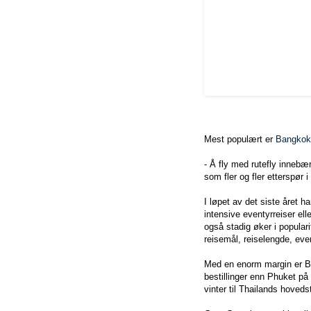
Mest populært er
Bangkok
- Å fly med rutefly innebære
som fler og fler etterspør 
I løpet av det siste året 
intensive eventyrreiser el
også stadig øker i populari
reisemål, reiselengde, even
Med en enorm margin er Ba
bestillinger enn Phuket p
vinter til Thailands hoved