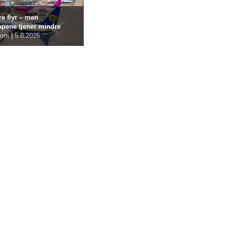
re flyr – men
apene tjener mindre
com
|
5.8.2026