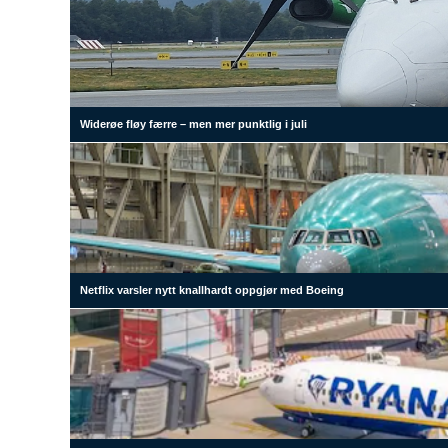
Widerøe fløy færre – men mer punktlig i juli
Netflix varsler nytt knallhardt oppgjør med Boeing