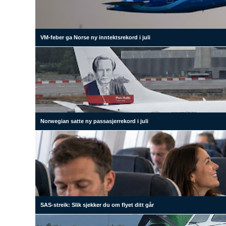
VM-feber ga Norse ny inntektsrekord i juli
Norwegian satte ny passasjerrekord i juli
SAS-streik: Slik sjekker du om flyet ditt går