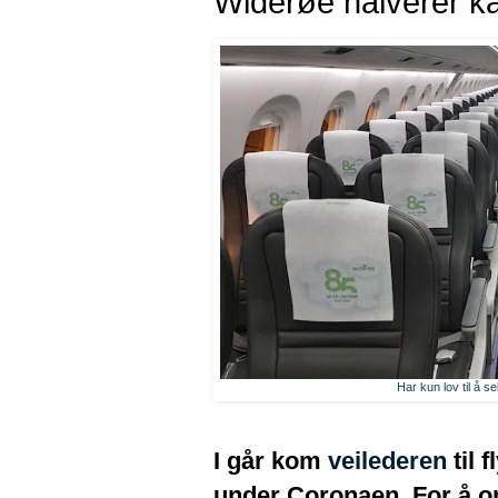
Widerøe halverer ka
Har kun lov til å 
I går kom
veilederen
til 
under Coronaen. For å o