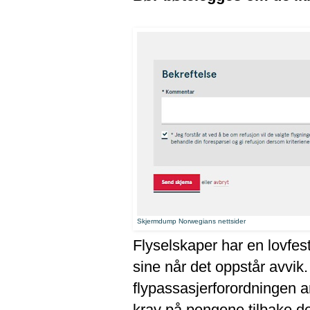
Skjermdump Norwegians nettsider
Flyselskaper har en lovfest
sine når det oppstår avvik.
flypassasjerforordningen ar
krav på pengene tilbake d