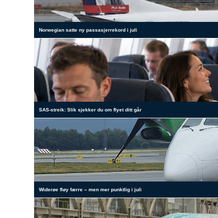
Norwegian satte ny passasjerrekord i juli
SAS-streik: Slik sjekker du om flyet ditt går
Widerøe fløy færre – men mer punktlig i juli