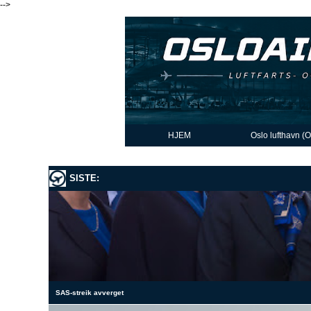
-->
HJEM
Oslo lufthavn (
SISTE:
SAS-streik avverget