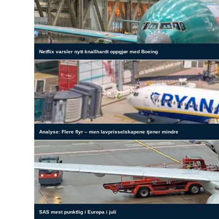
Netflix varsler nytt knallhardt oppgjør med Boeing
Analyse: Flere flyr – men lavprisselskapene tjener mindre
SAS mest punktlig i Europa i juli