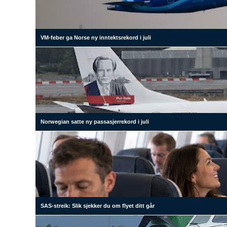
VM-feber ga Norse ny inntektsrekord i juli
Norwegian satte ny passasjerrekord i juli
SAS-streik: Slik sjekker du om flyet ditt går