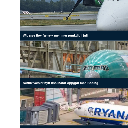
Widerøe fløy færre – men mer punktlig i juli
Netflix varsler nytt knallhardt oppgjør med Boeing