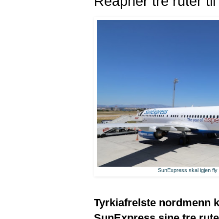
Reåpner tre ruter til
SunExpress skal igjen fly t
Tyrkiafrelste nordmenn ka
SunExpress sine tre ruter