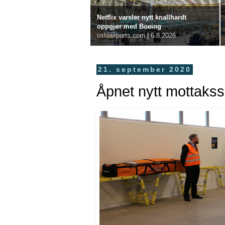
Netflix varsler nytt knallhardt
oppgjør med Boeing
osloairports.com
|
6.8.2026
21. september 2020
Åpnet nytt mottakss