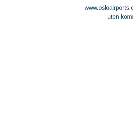
www.osloairports.c
uten komme