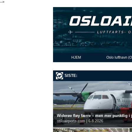
-->
HJEM
Oslo lufthavn (
SISTE:
Widerøe fløy færre – men mer punktlig i j
osloairports.com
|
6.8.2026