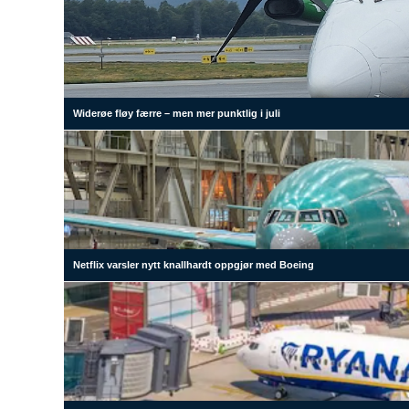
Widerøe fløy færre – men mer punktlig i juli
Netflix varsler nytt knallhardt oppgjør med Boeing