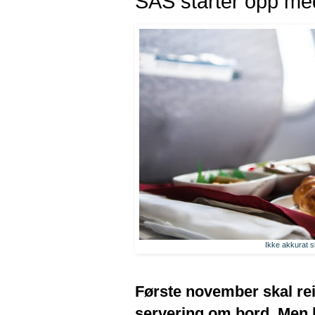
SAS starter opp me
Ikke akkurat sli
Første november skal rei
servering om bord. Men b