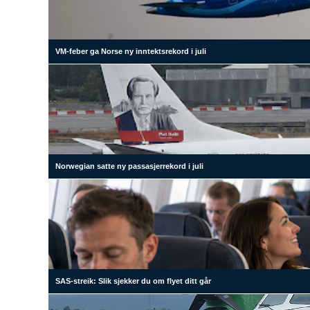
VM-feber ga Norse ny inntektsrekord i juli
Norwegian satte ny passasjerrekord i juli
SAS-streik: Slik sjekker du om flyet ditt går