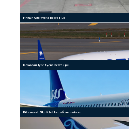
Finnair fylte flyene bedre i juli
Icelandair fylte flyene bedre i juli
Pilotvarsel: Skjult feil kan slå av motoren