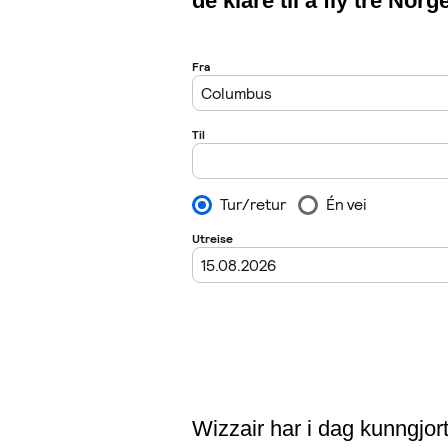
de klare til å fly tre Nor
Wizzair har i dag kunngjor