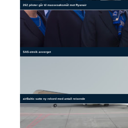
262 piloter går til massesøksmål mot Ryanair
SAS-streik avverget
airBaltic satte ny rekord med antall reisende