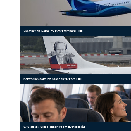
VM-feber ga Norse ny inntektsrekord i juli
Norwegian satte ny passasjerrekord i juli
SAS-streik: Slik sjekker du om flyet ditt går