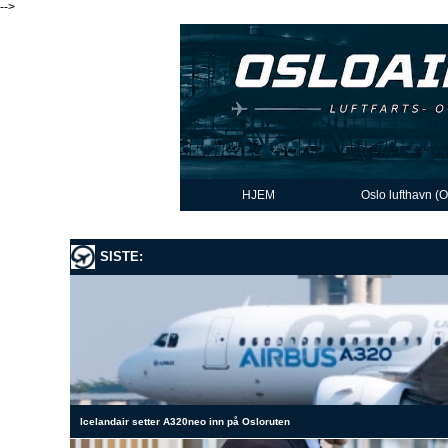
-->
HJEM
Oslo lufthavn (
SISTE:
Icelandair setter A320neo inn på Osloruten