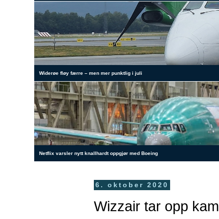
Widerøe fløy færre – men mer punktlig i juli
Netflix varsler nytt knallhardt oppgjør med Boeing
6. oktober 2020
Wizzair tar opp kam