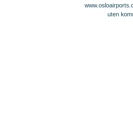
www.osloairports.c
uten komme