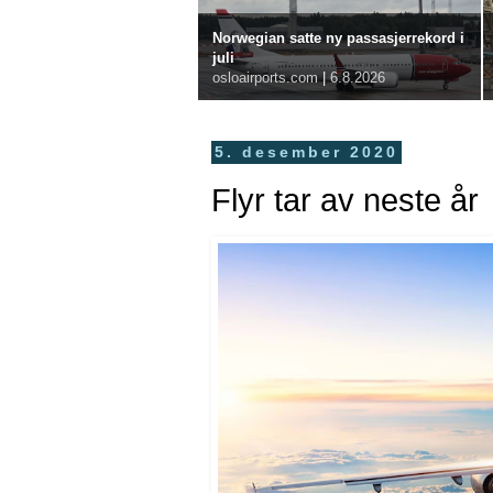
Norwegian satte ny passasjerrekord i
juli
osloairports.com
|
6.8.2026
5. desember 2020
Flyr tar av neste år