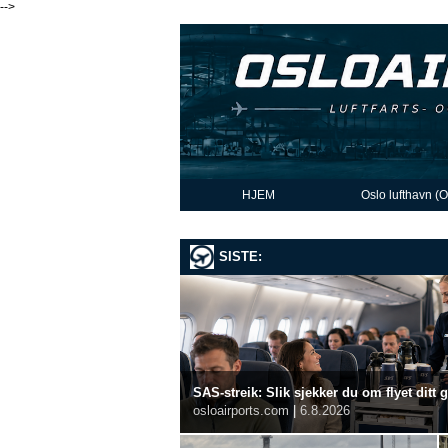
-->
HJEM
Oslo lufthavn (
SISTE:
SAS-streik: Slik sjekker du om flyet ditt 
osloairports.com
|
6.8.2026