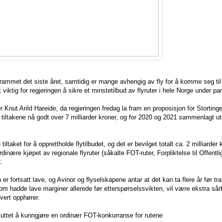
t rammet det siste året, samtidig er mange avhengig av fly for å komme seg ti
t viktig for regjeringen å sikre et minstetilbud av flyruter i hele Norge under p
 Knut Arild Hareide, da regjeringen fredag la fram en proposisjon for Stortinge
jør tiltakene nå godt over 7 milliarder kroner, og for 2020 og 2021 sammenlagt u
tiltaket for å opprettholde flytilbudet, og det er bevilget totalt ca. 2 milliarder k
inære kjøpet av regionale flyruter (såkalte FOT-ruter, Forpliktelse til Offentl
k.
 er fortsatt lave, og Avinor og flyselskapene antar at det kan ta flere år før tra
som hadde lave marginer allerede før etterspørselssvikten, vil være ekstra sår
hvert opphører.
luttet å kunngjøre en ordinær FOT-konkurranse for rutene