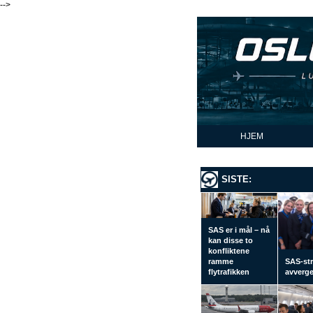
-->
HJEM
SISTE:
SAS er i mål – nå
kan disse to
konfliktene
ramme
SAS-str
flytrafikken
avverge