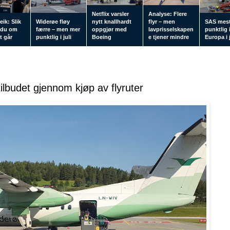
Netflix varsler
Analyse: Flere
eik: Slik
Widerøe fløy
nytt knallhardt
flyr – men
SAS mes
 du om
færre – men mer
oppgjør med
lavprisselskapen
punktlig 
tt går
punktlig i juli
Boeing
e tjener mindre
Europa i j
tilbudet gjennom kjøp av flyruter