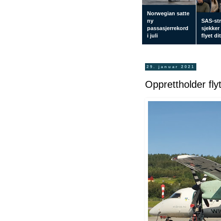
Norwegian satte
ny
SAS-str
passasjerrekord
sjekker
i juli
flyet di
29. januar 2021
Opprettholder fly