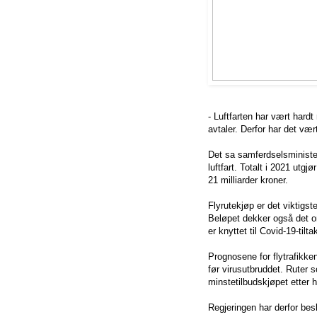
- Luftfarten har vært hard
avtaler. Derfor har det vær
Det sa samferdselsminister
luftfart. Totalt i 2021 utg
21 milliarder kroner.
Flyrutekjøp er det viktigste 
Beløpet dekker også det ord
er knyttet til Covid-19-tilta
Prognosene for flytrafikken
før virusutbruddet. Ruter 
minstetilbudskjøpet etter 
Regjeringen har derfor bes