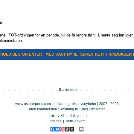
ø.
ne i FOT-ordningen for en periode, vil de få lengre tid til å hente seg inn igjen
lsministeren.
HOLD DEG ORIENTERT MED VÅRT NYHETSBREV RETT I INNBOKSEN !
Startsiden
www.osloairports.com | luftfart- og reiselivsnyheter | 2007 - 2026
uten kommersiell tilknytning til Oslos lufthavner
bruk av KI i redaksjonen
om oss
|
nettsidekart
F
B
I
T
X
E