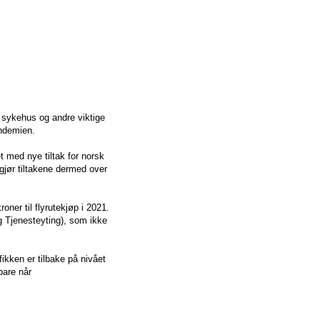
l sykehus og andre viktige
andemien.
t med nye tiltak for norsk
tgjør tiltakene dermed over
roner til flyrutekjøp i 2021.
ig Tjenesteyting), som ikke
fikken er tilbake på nivået
bare når