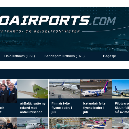
Oslo lufthavn (OSL)
Sandefjord lufthavn (TRF)
Bagasje
airBaltic satte ny
Finnair fylte
Icelandair fylte
Pilotvars
eik
rekord med
flyene bedre i
flyene bedre i
Skjult fei
t
antall reisende
juli
juli
slå av m