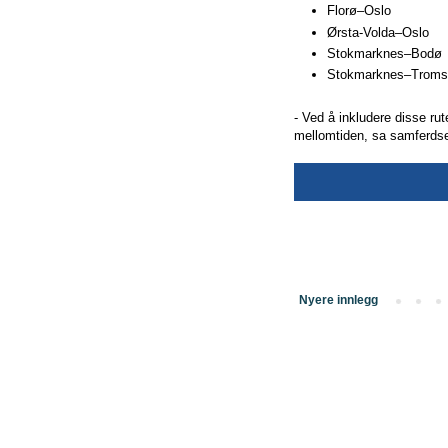
Florø–Oslo
Ørsta-Volda–Oslo
Stokmarknes–Bodø
Stokmarknes–Troms
- Ved å inkludere disse rute
mellomtiden, sa samferdse
Nyere innlegg