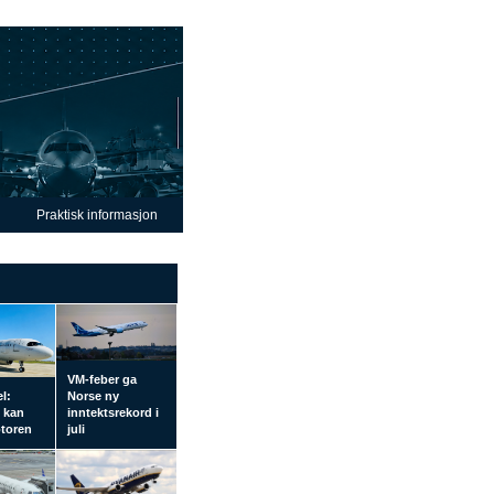
Praktisk informasjon
VM-feber ga
el:
Norse ny
l kan
inntektsrekord i
otoren
juli