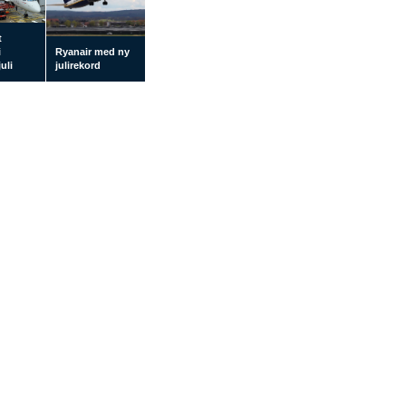
t
i
Ryanair med ny
uli
julirekord