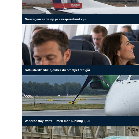
Norwegian satte ny passasjerrekord i juli
SAS-streik: Slik sjekker du om flyet ditt går
Widerøe fløy færre – men mer punktlig i juli