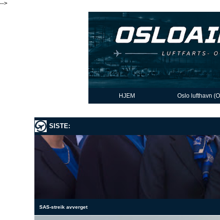
-->
HJEM
Oslo lufthavn (
SISTE:
SAS-streik avverget