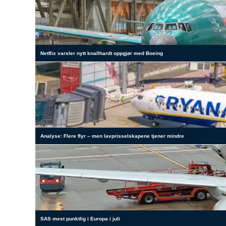
Netflix varsler nytt knallhardt oppgjør med Boeing
Analyse: Flere flyr – men lavprisselskapene tjener mindre
SAS mest punktlig i Europa i juli