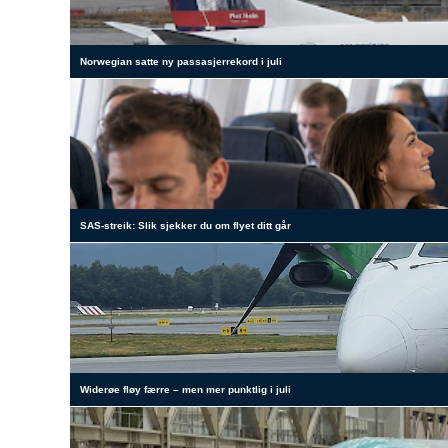
Norwegian satte ny passasjerrekord i juli
SAS-streik: Slik sjekker du om flyet ditt går
Widerøe fløy færre – men mer punktlig i juli