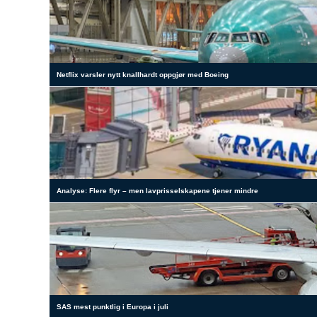
Netflix varsler nytt knallhardt oppgjør med Boeing
Analyse: Flere flyr – men lavprisselskapene tjener mindre
SAS mest punktlig i Europa i juli