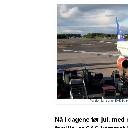
Pandemien setter SAS-fly på
Nå i dagene før jul, med