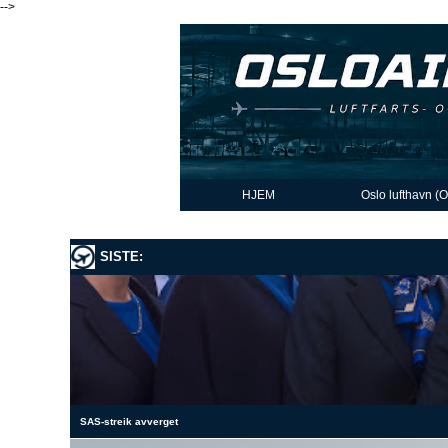
-->
HJEM
Oslo lufthavn (
SISTE:
SAS-streik avverget