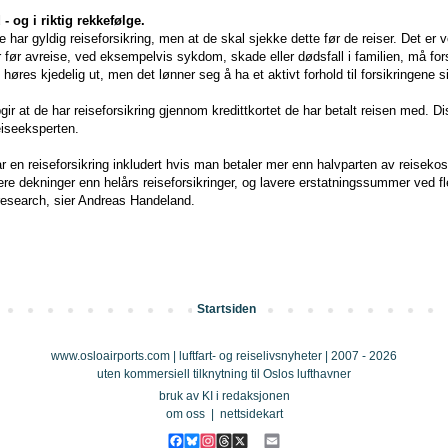
 - og i riktig rekkefølge.
e har gyldig reiseforsikring, men at de skal sjekke dette før de reiser. Det er v
er før avreise, ved eksempelvis sykdom, skade eller dødsfall i familien, må for
 høres kjedelig ut, men det lønner seg å ha et aktivt forhold til forsikringene 
ir at de har reiseforsikring gjennom kredittkortet de har betalt reisen med. D
eiseeksperten.
har en reiseforsikring inkludert hvis man betaler mer enn halvparten av reiseko
ere dekninger enn helårs reiseforsikringer, og lavere erstatningssummer ved fl
t research, sier Andreas Handeland.
Startsiden
www.osloairports.com | luftfart- og reiselivsnyheter | 2007 - 2026
uten kommersiell tilknytning til Oslos lufthavner
bruk av KI i redaksjonen
om oss
|
nettsidekart