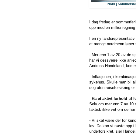
Norli | Sommersalg
I dag fredag er sommerfer
opp med en millionregning 
I en ny landsrepresentati
at mange nordmenn løper st
- Mer enn 1 av 20 av de sp
har vi dessverre ikke anle
Andreas Handeland, kommun
- Inflasjonen, i kombinasjo
sykehus. Skulle man bli al
seg uten reiseforsikring er 
- Ha et aktivt forhold til
Selv om mer enn 7 av 10 a
faktisk ikke vet om de har 
- Vi skal være der for kun
lav. Da kan vi nøste opp i 
underforsikret, sier Hande