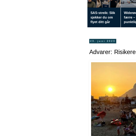
SAS-streik: Slik
Widerøe
sjekker du om
færre –
flyet ditt går
punktlig
23. juni 2023
Advarer: Risikerer