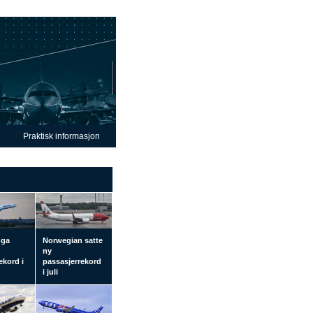
Praktisk informasjon
 ga
Norwegian satte
ny
ekord i
passasjerrekord
i juli