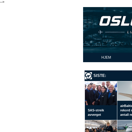
-->
HJEM
SISTE:
airBalti
SAS-streik
rekord
avverget
antall 