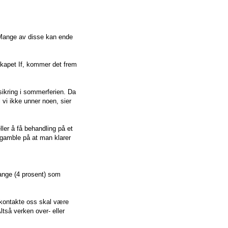
 Mange av disse kan ende
skapet If, kommer det frem
sikring i sommerferien. Da
 vi ikke unner noen, sier
ller å få behandling på et
å gamble på at man klarer
ange (4 prosent) som
å kontakte oss skal være
ltså verken over- eller