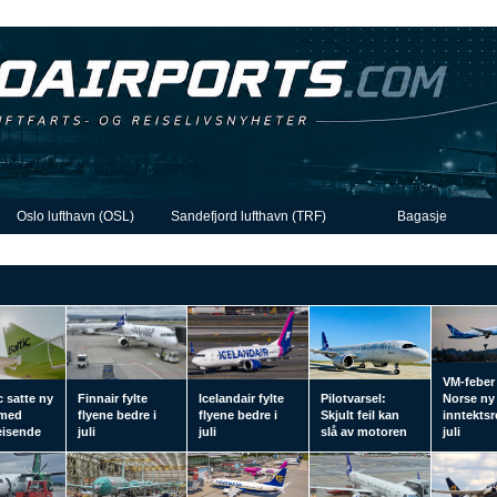
Oslo lufthavn (OSL)
Sandefjord lufthavn (TRF)
Bagasje
VM-feber
c satte ny
Finnair fylte
Icelandair fylte
Pilotvarsel:
Norse ny
 med
flyene bedre i
flyene bedre i
Skjult feil kan
inntektsr
reisende
juli
juli
slå av motoren
juli