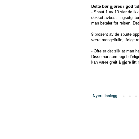
Dette bør gjøres i god tid
- Snaut 1 av 10 sier de ikk
dekket avbestillingsutgift
man betaler for reisen. Det
9 prosent av de spurte oppg
være mangelfulle, ifølge r
- Ofte er det slik at man 
Disse har som regel dårlig
kan være greit å gjøre lit
Nyere innlegg