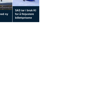
SAS tar i bruk KI
med ny
for å finjustere
d
billettprisene