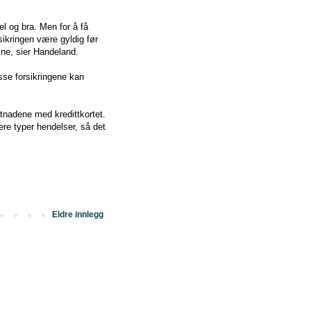
el og bra. Men for å få
sikringen være gyldig før
sine, sier Handeland.
isse forsikringene kan
stnadene med kredittkortet.
ere typer hendelser, så det
Eldre innlegg