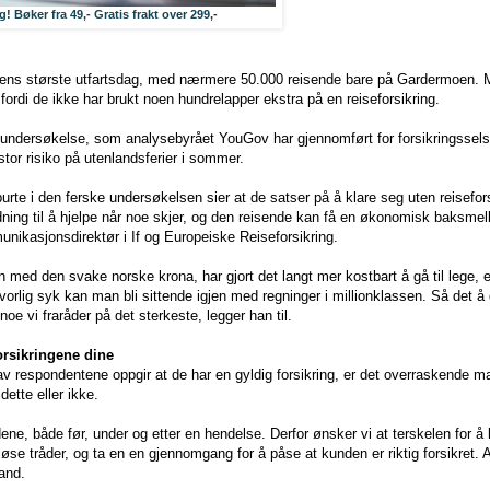
! Bøker fra 49,- Gratis frakt over 299,-
iens største utfartsdag, med nærmere 50.000 reisende bare på Gardermoen.
fordi de ikke har brukt noen hundrelapper ekstra på en reiseforsikring.
v undersøkelse, som analysebyrået YouGov har gjennomført for forsikringssel
or risiko på utenlandsferier i sommer.
urte i den ferske undersøkelsen sier at de satser på å klare seg uten reisefor
dning til å hjelpe når noe skjer, og den reisende kan få en økonomisk baksmell
ikasjonsdirektør i If og Europeiske Reiseforsikring.
n med den svake norske krona, har gjort det langt mer kostbart å gå til lege, e
vorlig syk kan man bli sittende igjen med regninger i millionklassen. Så det 
noe vi fraråder på det sterkeste, legger han til.
 forsikringene dine
v respondentene oppgir at de har en gyldig forsikring, er det overraskende m
dette eller ikke.
dene, både før, under og etter en hendelse. Derfor ønsker vi at terskelen for 
løse tråder, og ta en en gjennomgang for å påse at kunden er riktig forsikret. A
land.