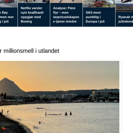
Netflix varsler
Analyse: Flere
 fløy
nytt knallhardt
flyr – men
SAS mest
 men mer
oppgjør med
lavprisselskapen
punktlig i
Ryanair 
 i juli
Boeing
e tjener mindre
Europa i juli
julirekor
 millionsmell i utlandet