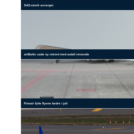
SAS-streik avverget
airBaltic satte ny rekord med antall reisende
Finnair fylte flyene bedre i juli