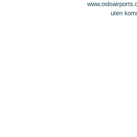
www.osloairports.c
uten komme