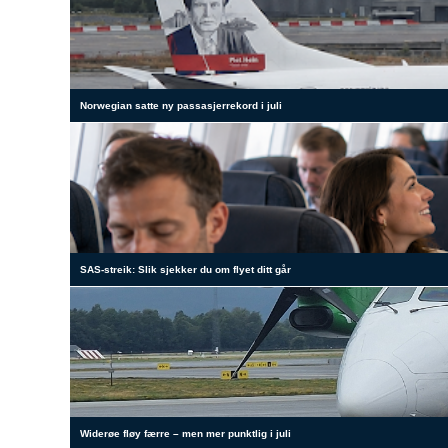
Norwegian satte ny passasjerrekord i juli
SAS-streik: Slik sjekker du om flyet ditt går
Widerøe fløy færre – men mer punktlig i juli