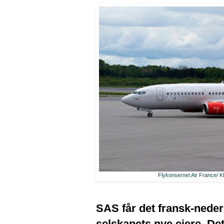
Flykonsernet Air France/ K
SAS får det fransk-nede
selskapets nye eiere. De