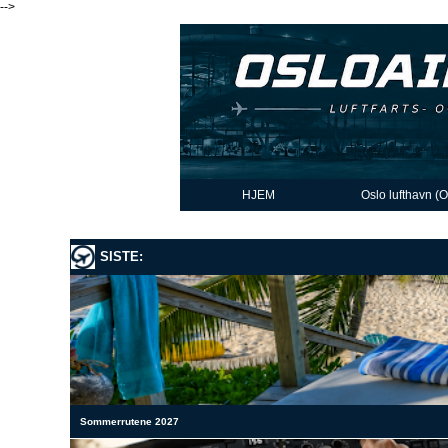
-->
HJEM
Oslo lufthavn (
SISTE:
Sommerrutene 2027