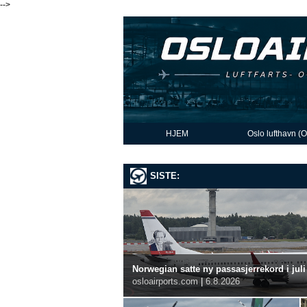
-->
HJEM
Oslo lufthavn (
SISTE:
Norwegian satte ny passasjerrekord i juli
osloairports.com
|
6.8.2026