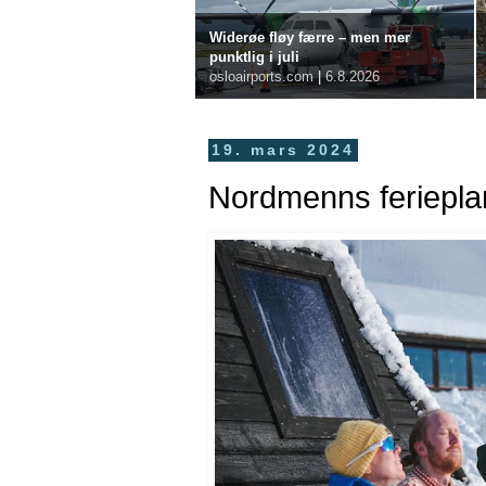
Widerøe fløy færre – men mer
punktlig i juli
osloairports.com
|
6.8.2026
19. mars 2024
Nordmenns feriepla