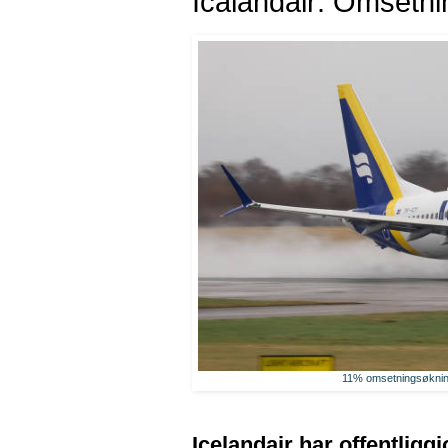
Icalandair: Omsetni
11% omsetningsøkning 
Icelandair har offentliggj