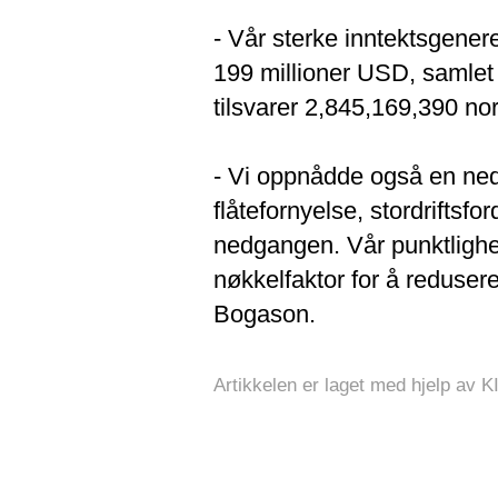
- Vår sterke inntektsgenere
199 millioner USD, samlet 
tilsvarer 2,845,169,390 no
- Vi oppnådde også en ned
flåtefornyelse, stordriftsfor
nedgangen. Vår punktlighet
nøkkelfaktor for å reduser
Bogason.
Artikkelen er laget med hjelp av K