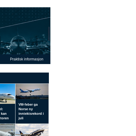
Praktisk informasjon
VM-feber ga
el:
Norse ny
l kan
inntektsrekord i
otoren
juli