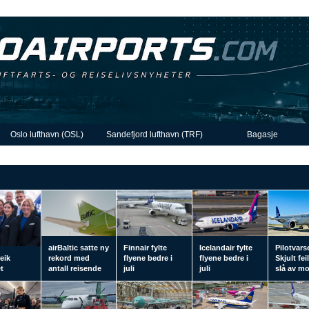
Oslo lufthavn (OSL)
Sandefjord lufthavn (TRF)
Bagasje
airBaltic satte ny
Finnair fylte
Icelandair fylte
Pilotvars
eik
rekord med
flyene bedre i
flyene bedre i
Skjult fei
t
antall reisende
juli
juli
slå av m