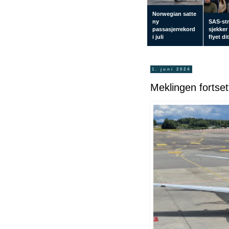
Norwegian satte
ny
SAS-str
passasjerrekord
sjekker
i juli
flyet di
1. juni 2024
Meklingen fortset