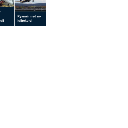
t
i
Ryanair med ny
uli
julirekord