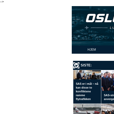
-->
HJEM
SISTE:
SAS er i mål – nå
kan disse to
konfliktene
ramme
SAS-str
flytrafikken
avverge