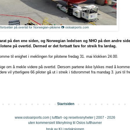
fortsetter på overtid for Norwegian-pilotene 📷 osloairports.com
arat på den ene siden, og Norwegian ledelsen og NHO på den andre side
lotene på overtid. Dermed er det fortsatt fare for streik fra lørdag.
komme til enighet i meklingen for pilotene fredag 31. mai klokken 24.00.
ige om å mekle videre på overtid. Dersom partene ikke lykkes med å komme til
ere vil ytterligere 66 piloter gå ut i streik i tidsrommet fra mandag 3. juni til fr
Startsiden
www.osloairports.com | luftfart- og reiselivsnyheter | 2007 - 2026
uten kommersiell tilknytning til Oslos lufthavner
bruk av KI i redaksjonen