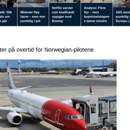
Netflix varsler
Analyse: Flere
eik: Slik
Widerøe fløy
nytt knallhardt
flyr – men
SAS mes
 du om
færre – men mer
oppgjør med
lavprisselskapen
punktlig 
tt går
punktlig i juli
Boeing
e tjener mindre
Europa i j
ter på overtid for Norwegian-pilotene