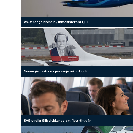
VM-feber ga Norse ny inntektsrekord i juli
Norwegian satte ny passasjerrekord i juli
SAS-streik: Slik sjekker du om flyet ditt går