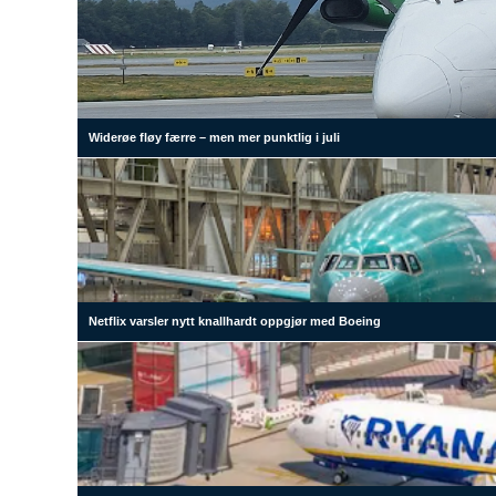
Widerøe fløy færre – men mer punktlig i juli
Netflix varsler nytt knallhardt oppgjør med Boeing