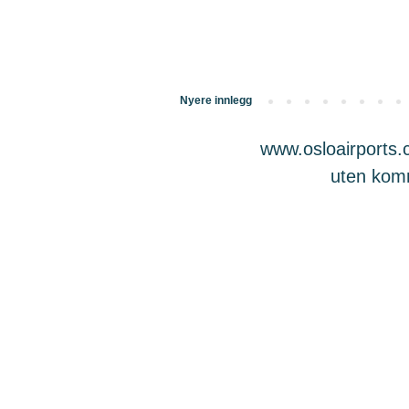
Nyere innlegg
www.osloairports.c
uten komme