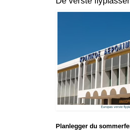
De verste flyplasse
Europas verste flypla
Planlegger du sommerfer