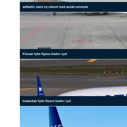
airBaltic satte ny rekord med antall reisende
Finnair fylte flyene bedre i juli
Icelandair fylte flyene bedre i juli