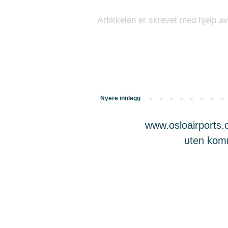
Artikkelen er skrevet med hjelp av
Nyere innlegg
www.osloairports.c
uten komme