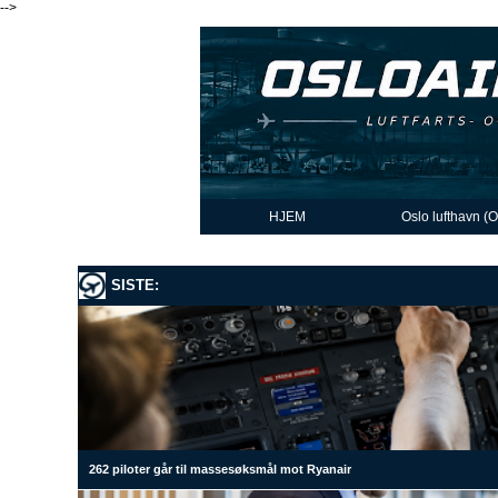
-->
HJEM
Oslo lufthavn (
SISTE:
262 piloter går til massesøksmål mot Ryanair