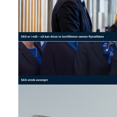
SAS er i mål – nå kan disse to konfliktene ramme flytrafikken
SAS-streik avverget