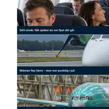
SAS-streik: Slik sjekker du om flyet ditt går
Widerøe fløy færre – men mer punktlig i juli