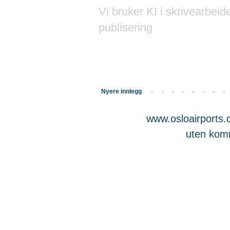
Vi bruker KI i skrivearbeid
publisering
Nyere innlegg
www.osloairports.c
uten komme