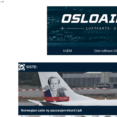
-->
HJEM
Oslo lufthavn (
SISTE:
Norwegian satte ny passasjerrekord i juli