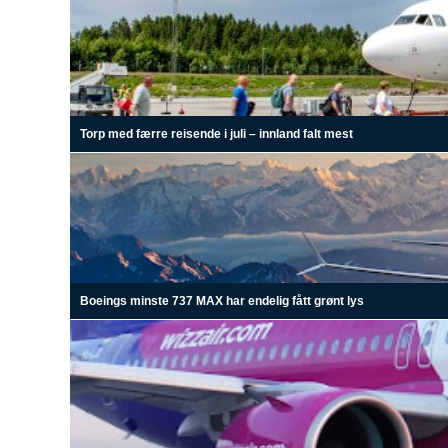
Torp med færre reisende i juli – innland falt mest
Boeings minste 737 MAX har endelig fått grønt lys