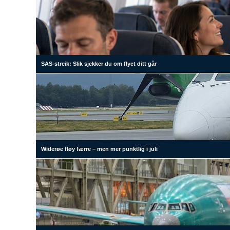
SAS-streik: Slik sjekker du om flyet ditt går
Widerøe fløy færre – men mer punktlig i juli