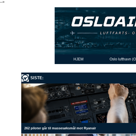
-->
HJEM
Oslo lufthavn (
SISTE:
262 piloter går til massesøksmål mot Ryanair