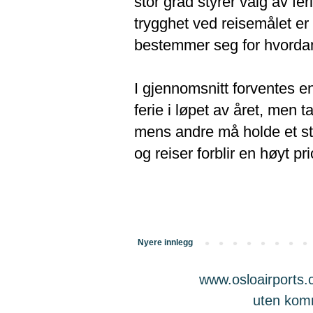
stor grad styrer valg av f
trygghet ved reisemålet er
bestemmer seg for hvordan 
I gjennomsnitt forventes e
ferie i løpet av året, men t
mens andre må holde et str
og reiser forblir en høyt p
Nyere innlegg
www.osloairports.c
uten komme