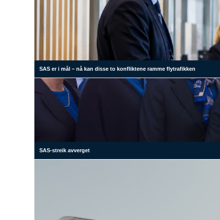
SAS er i mål – nå kan disse to konfliktene ramme flytrafikken
SAS-streik avverget