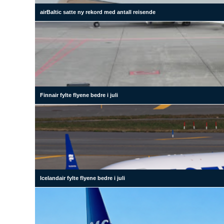
airBaltic satte ny rekord med antall reisende
Finnair fylte flyene bedre i juli
Icelandair fylte flyene bedre i juli