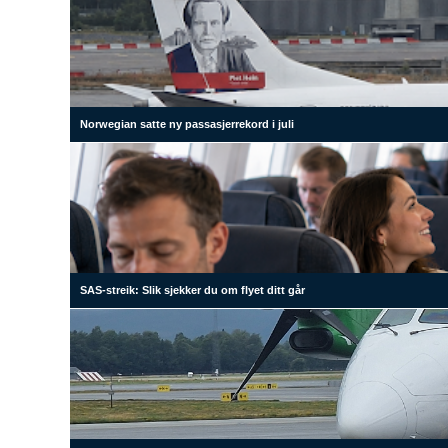
Norwegian satte ny passasjerrekord i juli
SAS-streik: Slik sjekker du om flyet ditt går