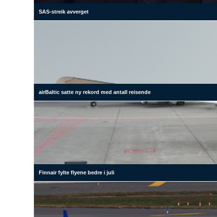
SAS-streik avverget
airBaltic satte ny rekord med antall reisende
Finnair fylte flyene bedre i juli