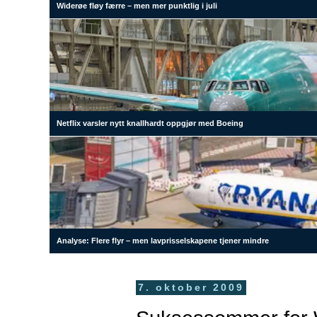
Widerøe fløy færre – men mer punktlig i juli
Netflix varsler nytt knallhardt oppgjør med Boeing
Analyse: Flere flyr – men lavprisselskapene tjener mindre
7. oktober 2009