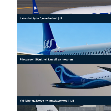
Icelandair fylte flyene bedre i juli
Pilotvarsel: Skjult feil kan slå av motoren
VM-feber ga Norse ny inntektsrekord i juli