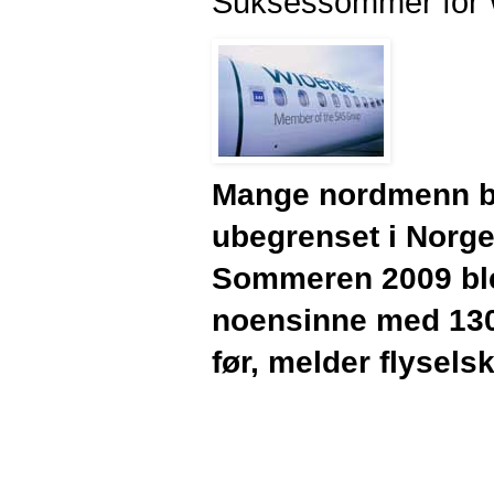
Suksessommer for 
Mange nordmenn ben
ubegrenset i Norg
Sommeren 2009 ble
noensinne med 130 
før, melder flysels