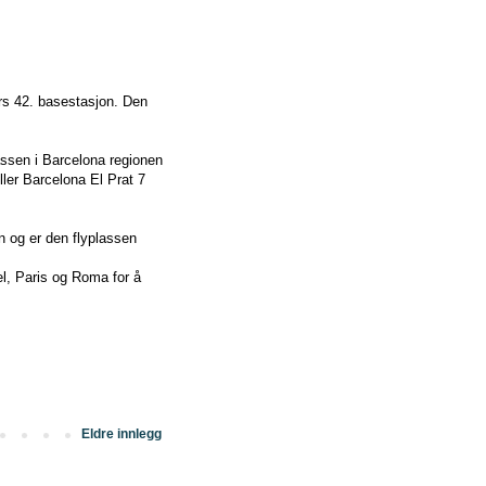
rs 42. basestasjon. Den
assen i Barcelona regionen
ller Barcelona El Prat 7
en og er den flyplassen
sel, Paris og Roma for å
Eldre innlegg