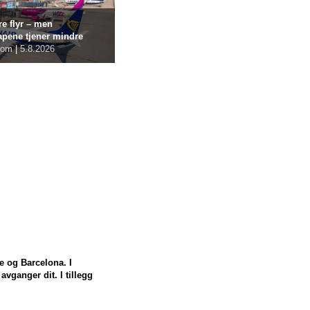
re flyr – men
apene tjener mindre
com
|
5.8.2026
e og Barcelona. I
vganger dit. I tillegg