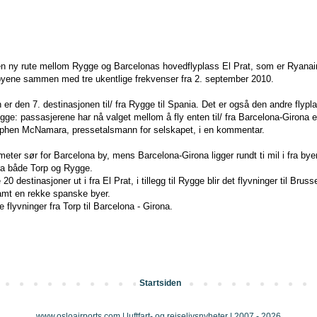
en ny rute mellom Rygge og Barcelonas hovedflyplass El Prat, som er Ryanai
o byene sammen med tre ukentlige frekvenser fra 2. september 2010.
er den 7. destinasjonen til/ fra Rygge til Spania. Det er også den andre flypl
ygge: passasjerene har nå valget mellom å fly enten til/ fra Barcelona-Girona e
Stephen McNamara, pressetalsmann for selskapet, i en kommentar.
lometer sør for Barcelona by, mens Barcelona-Girona ligger rundt ti mil i fra by
 fra både Torp og Rygge.
20 destinasjoner ut i fra El Prat, i tillegg til Rygge blir det flyvninger til Brus
amt en rekke spanske byer.
e flyvninger fra Torp til Barcelona - Girona.
Startsiden
www.osloairports.com | luftfart- og reiselivsnyheter | 2007 - 2026