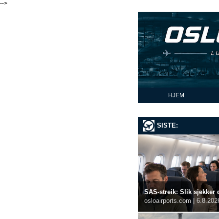
-->
HJEM
SISTE:
SAS-streik: Slik sjekker 
osloairports.com
|
6.8.202