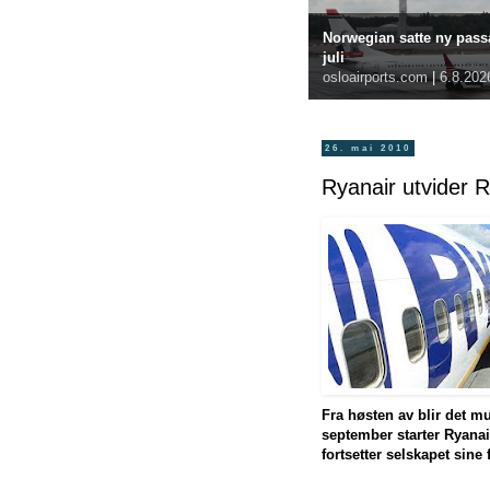
Norwegian satte ny passa
juli
osloairports.com
|
6.8.202
26. mai 2010
Ryanair utvider 
Fra høsten av blir det m
september starter Ryanair
fortsetter selskapet sine