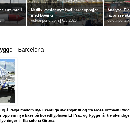
sjerrekord i
Netflix varsler nytt knallhardt oppgjør
Analyse: Fle
med Boeing
lavprisselsk
6
osloairports.com
|
6.8.2026
osloairports.
Rygge - Barcelona
ulig å velge mellom syv ukentlige avganger til og fra Moss lufthavn Rygg
 opp sin nye base på hovedflyplssen El Prat, og Rygge får tre ukentlige a
 flyvninger til Barcelona-Girona.