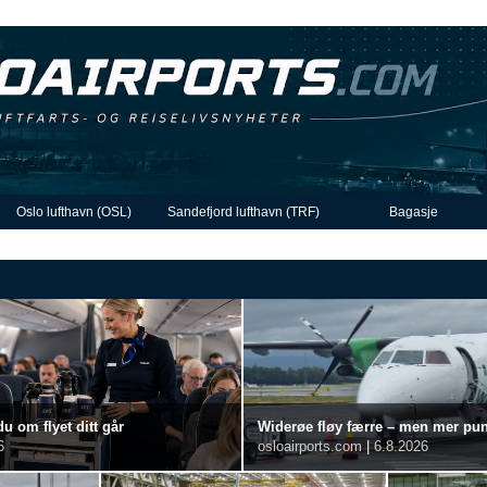
Oslo lufthavn (OSL)
Sandefjord lufthavn (TRF)
Bagasje
du om flyet ditt går
Widerøe fløy færre – men mer punkt
6
osloairports.com
|
6.8.2026