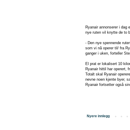
Ryanair annonserer i dag 
nye ruten vil knytte de t
- Den nye spennende ruten 
som vi nå operer til/ fra R
ganger i uken, forteller 
El prat er lokalisert 10 ki
Ryanair hittil har operert,
Totalt skal Ryanair operere 
nevne noen kjente byer, s
Ryanair fortsetter også sin
Nyere innlegg