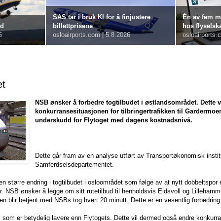
SAS tar i bruk KI for å finjustere
Én av fem m
rd
billettprisene
hos flysels
6
osloairports.com
|
5.8.2026
osloairports.
et
NSB ønsker å forbedre togtilbudet i østlandsområdet. Dette v
konkurransesituasjonen for tilbringertrafikken til Gardermo
underskudd for Flytoget med dagens kostnadsnivå.
Dette går fram av en analyse utført av Transportøkonomisk instit
Samferdselsdepartementet.
 en større endring i togtilbudet i osloområdet som følge av at nytt dobbeltspor 
. NSB ønsker å legge om sitt rutetilbud til henholdsvis Eidsvoll og Lilleha
n blir betjent med NSBs tog hvert 20 minutt. Dette er en vesentlig forbedring f
is som er betydelig lavere enn Flytogets. Dette vil dermed også endre konkur