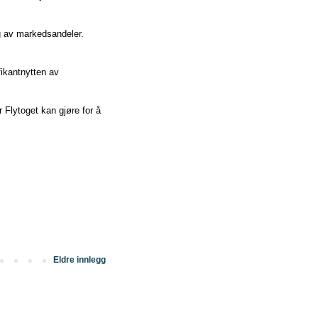
g av markedsandeler.
fikantnytten av
 Flytoget kan gjøre for å
Eldre innlegg