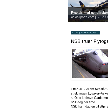
Ryanair med ny julireko
osloairports.com
|
5.8.202
4. september 2010
NSB truer Flytog
Etter 2012 er det foreslått
strekningen Lysaker–Asker
at Oslo lufthavn Gardermoe
NSB-tog per time.
NSB har i dag en billettpr