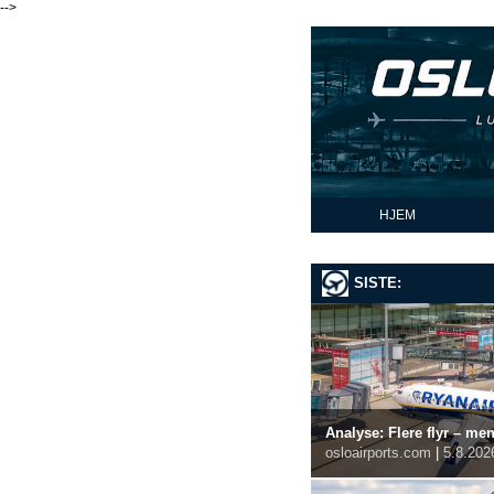
-->
HJEM
SISTE:
Analyse: Flere flyr – me
osloairports.com
|
5.8.202