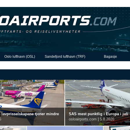
Oslo lufthavn (OSL)
Sandefjord lufthavn (TRF)
Bagasje
n lavprisselskapene tjener mindre
SAS mest punktlig i Europa i juli
6
osloairports.com
|
5.8.2026