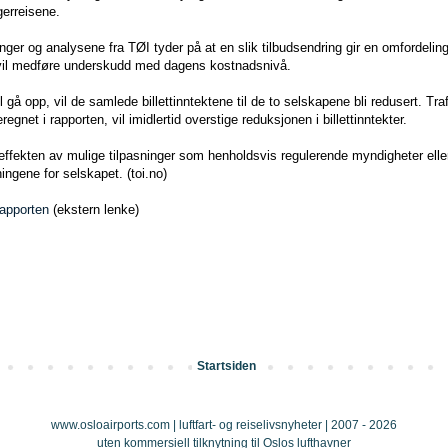
gerreisene.
er og analysene fra TØI tyder på at en slik tilbudsendring gir en omfordelin
 vil medføre underskudd med dagens kostnadsnivå.
gå opp, vil de samlede billettinntektene til de to selskapene bli redusert. Tra
regnet i rapporten, vil imidlertid overstige reduksjonen i billettinntekter.
ffekten av mulige tilpasninger som henholdsvis regulerende myndigheter eller
ingene for selskapet. (toi.no)
apporten
(ekstern lenke)
Startsiden
www.osloairports.com | luftfart- og reiselivsnyheter | 2007 - 2026
uten kommersiell tilknytning til Oslos lufthavner