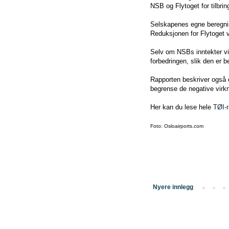
NSB og Flytoget for tilbrin
Selskapenes egne beregning
Reduksjonen for Flytoget
Selv om NSBs inntekter vil 
forbedringen, slik den er be
Rapporten beskriver også e
begrense de negative virkn
Her kan du lese hele
TØI-r
Foto: Osloairports.com
Nyere innlegg