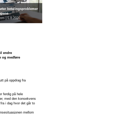
øter betalingsproblemer
kapene
com
|
5.8.2026
il endre
en og medføre
utt på oppdrag fra
er ferdig på hele
mmer, med den konsekvens
ra i dag hvor det går to
ransesituasjonen mellom