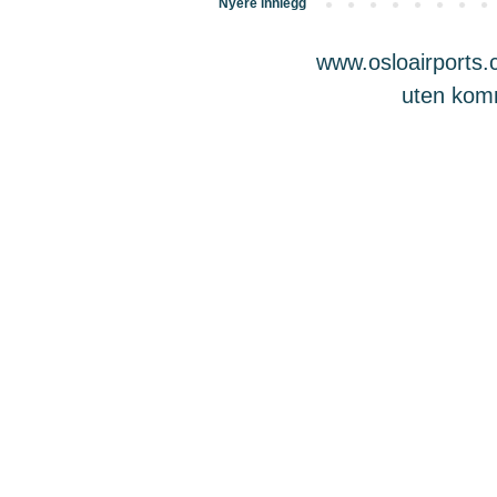
Nyere innlegg
www.osloairports.c
uten komme