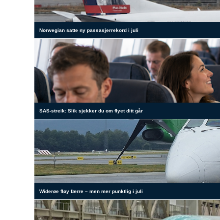
Norwegian satte ny passasjerrekord i juli
SAS-streik: Slik sjekker du om flyet ditt går
Widerøe fløy færre – men mer punktlig i juli