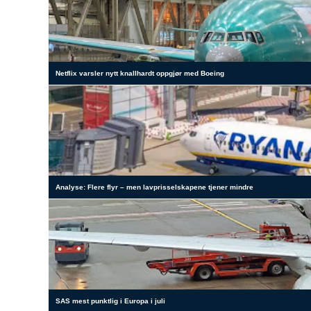
Netflix varsler nytt knallhardt oppgjør med Boeing
Analyse: Flere flyr – men lavprisselskapene tjener mindre
SAS mest punktlig i Europa i juli