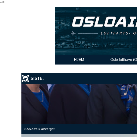
-->
HJEM
Oslo lufthavn (
SISTE:
SAS-streik avverget